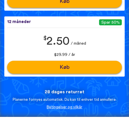
Køb
12 måneder
Spar 50%
$
2.50
/ måned
$29.99 / år
Køb
28 dages returret
Planerne fornyes automatisk. Du kan til enhver tid annullere.
Betingelser og vilkår