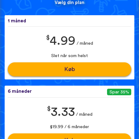
Vælg din plan
1 måned
$
4.99
/ måned
Slet når som helst
Køb
6 måneder
Spar 35%
$
3.33
/ måned
$19.99 / 6 måneder