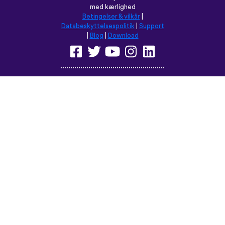
med kærlighed
Betingelser & vilkår
|
Databeskyttelsespolitik
|
Support
|
Blog
|
Download
Browse dette sted på:
English
Français
Deutsch
(British)
Español
Italiano
Русский
Nederlands
Svenska
Norsk
Dansk
Suomi
Magyar
Ελληνικά
Türkçe
עברית
中文
日本語
Čeština
Slovenčina
Български
Polski
Română
فارسی
Bahasa
(ایران)
Indonesia
ไทย
Tiếng
한국어
Việt
Português
Українська
العربية