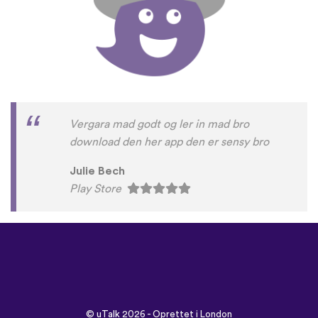
Vergara mad godt og ler in mad bro
download den her app den er sensy bro
Julie Bech
Play Store
©
uTalk
2026 - Oprettet i London