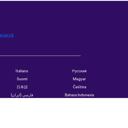
ould’ve forgotten. Phrases
of weird to remember but it’s
tence structure and
go. Overall I love this app,
 access all the courses like
hat I think I will be doing
scarcă