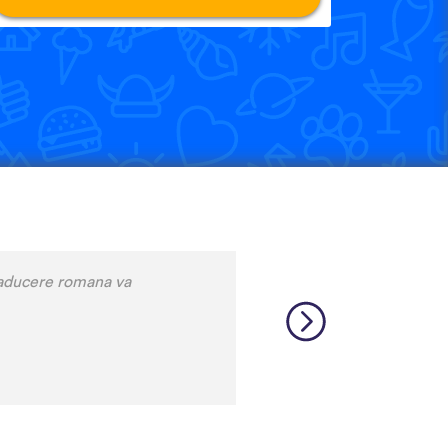
is a relatively rare language
 many other incredibly rare
source, and I feel like each
 that native speakers are used
 biggest thing, though is the
pps I’ve used that combines
 me remember some pretty