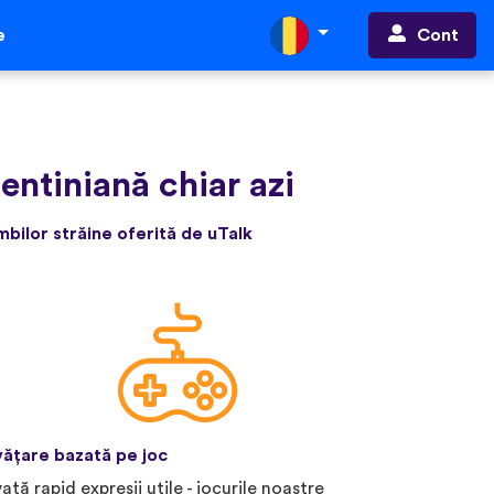
Cont
e
entiniană chiar azi
bilor străine oferită de uTalk
vățare bazată pe joc
vață rapid expresii utile - jocurile noastre