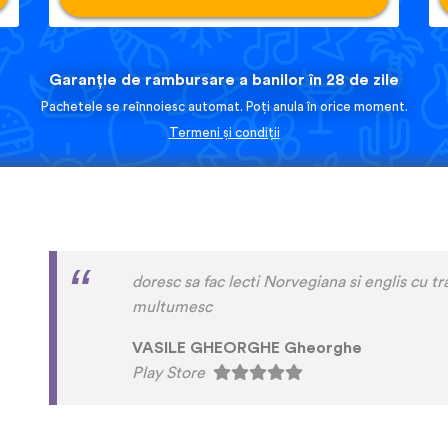
Garanție de rambursare a banilor în 28 de zile
Pachetele se reînnoiesc automat. Poți anula în orice moment.
Termeni și condiții
I love this app! I am learning Serbian, which 
on language apps but I’m blown away by how
languages are on here. This is a wonderful re
language has a lot of care given to it. I love
instead of a stupid AI voice or whatever. The
speaking practice - this is one of the only a
that with memory and has actually helped