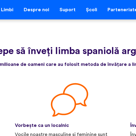
Limbi
Despre noi
Suport
Școli
Parteneriat
epe să înveți limba spaniolă arg
milioane de oameni care au folosit metoda de învățare a lim
Vorbește ca un localnic
În
Vocile noastre masculine și feminine sunt
În