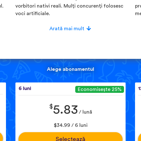
l.
vorbitori nativi reali. Mulți concurenți folosesc
pr
voci artificiale.
me
Arată mai mult
Alege abonamentul
6 luni
1
Economisește 25%
$
5.83
/ lună
$34.99 / 6 luni
Selectează