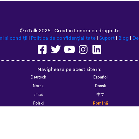
random vocabulary words that I otherwise w
like “should I boil the water?” seemed kind 
actually been really helpful for learning sen
memorizing multiple vocabulary words in one 
and I’m grateful that you don’t have to pay to
some apps. However, I love this app so much t
that just for the extra features! Thanks
lexogenous
App Store
©
uTalk
2026 - Creat în Londra cu dragoste
i și condiții
|
Politica de confidențialitate
|
Suport
|
Blog
|
De