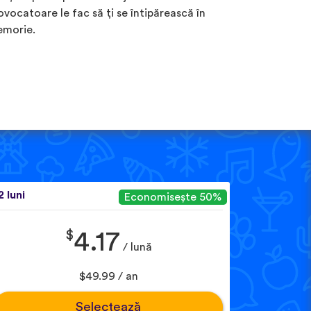
ovocatoare le fac să ți se întipărească în
morie.
2 luni
Economisește 50%
$
4.17
/ lună
$49.99 / an
Selectează