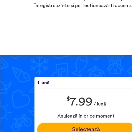
Înregistrează-te și perfecționează-ți accentu
1 lună
$
7.99
/ lună
Anulează în orice moment
Selectează