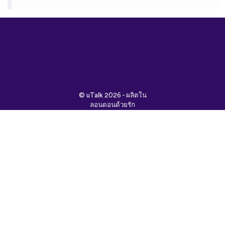
©
uTalk
2026 - ผลิตใน
ลอนดอนด้วยรัก
ข้อกำหนดและเงื่อนไข
|
นโยบายความเป็นส่วนตัว
|
ช่วยเหลือ
|
บล็อก
|
ดาวน์โหลด
ค้นหาเว็บนี้ใน:
English
Français
Deutsch
(British)
Español
Italiano
Русский
Nederlands
Svenska
Norsk
Dansk
Suomi
Magyar
Ελληνικά
Türkçe
עברית
中文
日本
Čeština