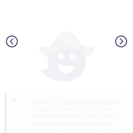
I’m SOOOOO grateful, you are literally
the only app who has SO MANY African
languages !!!!! I recently took a DNA test
and I really want to reconnect with my
African roots and it’s so hard to find
African languages other than Swahili on
the internet and the resources aren’t
easily accessible… the fact that you have
So many languages makes me so happy
because of you, I’ll be able to learn