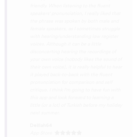
Lingala, Yoruba , Zulu , Xhosa !!! Thank
you x10000000 ! And your games are very
interactive, fun and the vocabulary words
that you suggest offer a great virtual
immersion / introduction to the language
:) perfect for beginners!!! Ps: Are you
planing to add Ewe , Fon and Akan in the
future?
😍
😍
😍
they are the official
languages of Benin, Togo and Ghana :D
Thanks
🙏
😊
Sunshiiiine_004
App Store