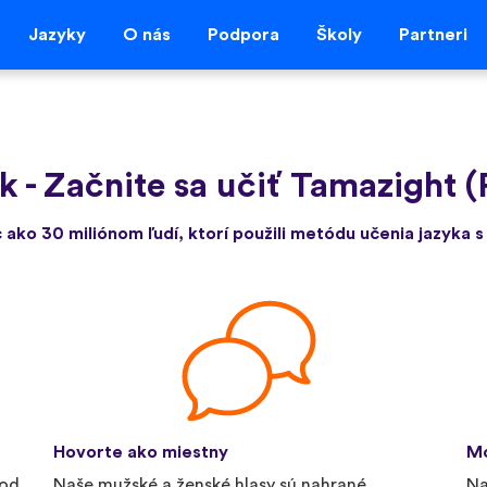
Jazyky
O nás
Podpora
Školy
Partneri
lk
-
Začnite sa učiť Tamazight (
c ako 30 miliónom ľudí, ktorí použili metódu učenia jazyka s
Hovorte ako miestny
Mo
 od
Naše mužské a ženské hlasy sú nahrané
Na