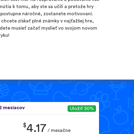
inútia k tomu, aby ste sa učili a pretože hry
 postupne náročné, zostanete motivovaní.
 chcete získať plné známky v najťažšej hre,
dete musieť začať myslieť vo svojom novom
zyku!
2 mesiacov
Uložiť 50%
$
4.17
/ mesačne