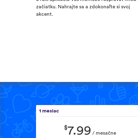
začiatku. Nahrajte sa a zdokonaľte si svoj
akcent.
1 mesiac
$
7.99
/ mesačne