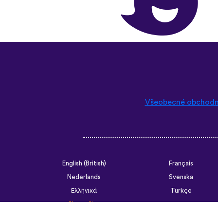
Všeobecné obchodn
English (British)
Français
Nederlands
Svenska
Ελληνικά
Türkçe
Slovenčina
Български
ไทย
Tiếng Việt