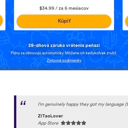
$34.99 / za 6 mesiacov
Kúpiť
28-dňová záruka vrátenia peňazí
Plány sa obnovujú automaticky. Môžete ich kedykoľvek zrušiť.
Zmluvné podmienky
I’m genuinely happy they got my language (t
ZiTaoLover
App Store