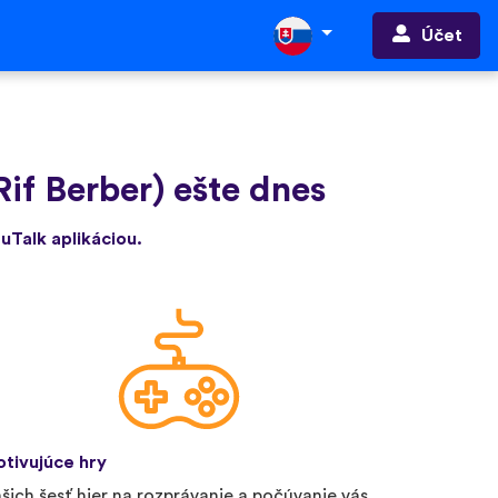
Účet
Rif Berber) ešte dnes
 uTalk aplikáciou.
tivujúce hry
šich šesť hier na rozprávanie a počúvanie vás