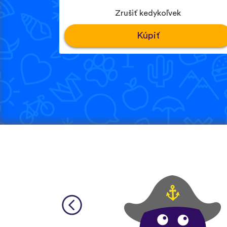
Zrušiť kedykoľvek
Kúpiť