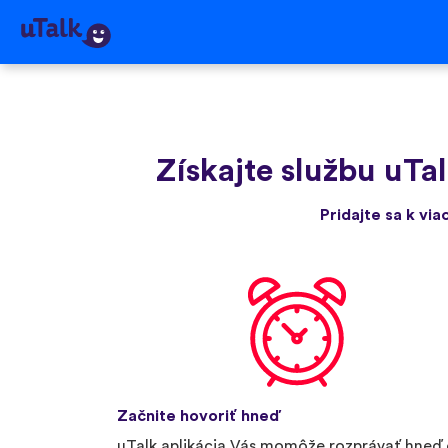
Získajte službu uTa
Pridajte sa k via
Začnite hovoriť hneď
uTalk aplikácia Vás momôže rozprávať hneď