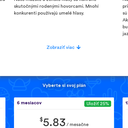
skutočnými rodenými hovorcami. Mnohí
pr
konkurenti používajú umelé hlasy.
sú
Ak
bu
ja
Zobraziť viac
Vyberte si svoj plán
6 mesiacov
1
Uložiť 25%
$
5.83
/ mesačne