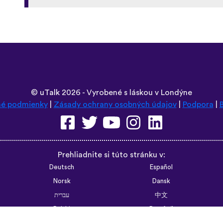
©
uTalk
2026 - Vyrobené s láskou v Londýne
é podmienky
|
Zásady ochrany osobných údajov
|
Podpora
|
Prehliadnite si túto stránku v:
Deutsch
Español
Norsk
Dansk
עברית
中文
Polski
Română
한국어
Português do Brasil