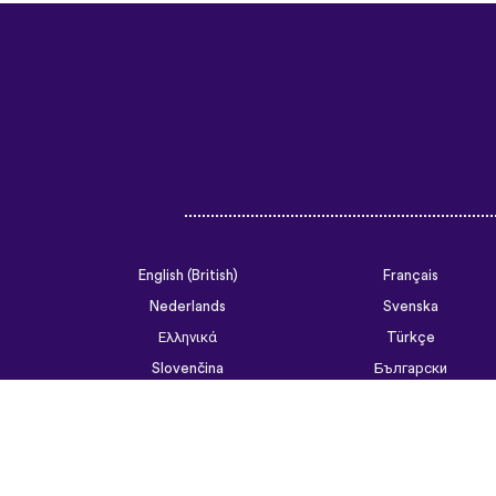
English (British)
Français
Nederlands
Svenska
Ελληνικά
Türkçe
Slovenčina
Български
ไทย
Tiếng Việt