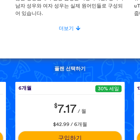
!
남자 성우와 여자 성우는 실제 원어민들로 구성되
u
어 있습니다.
줍
더보기
플랜 선택하기
6개월
30% 세일
$
7.17
/ 월
$42.99 / 6개월
구입하기