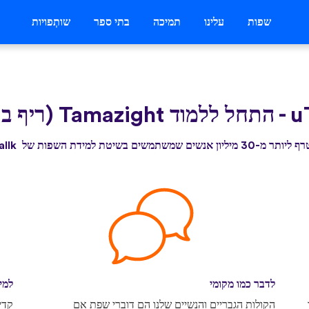
שפות
עלינו
תמיכה
בתי ספר
שותְפויות
-
התחל ללמוד Tamazight (ריף ברבר) עוד היום
3 מיליון אנשים שמשתמשים בשיטת למידת השפות של uTallk
לדבר כמו מקומי
למי
הקולות הגבריים והנשיים שלנו הם דוברי שפת אם
קדי