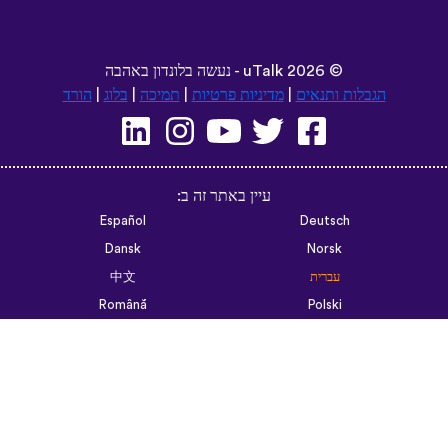
©
2026 - נעשה בלונדון באהבה
uTalk
הגבלות ותנאים
|
מדיניות פרטיות
|
תמיכה
|
בלוג
|
הורד
עיין באתר זה ב:
Español
Deutsch
Dansk
Norsk
עברית
中文
Română
Polski
Português do Brasil
한국어
Azərbaycan dili
Монгол