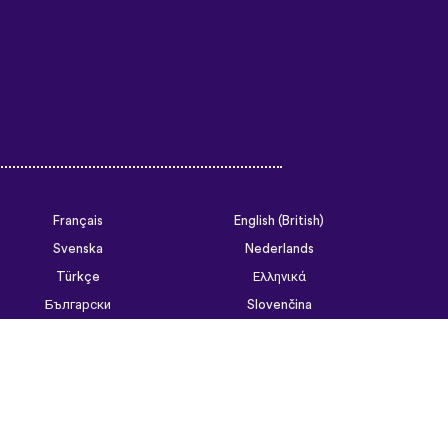
Français
English (British)
Svenska
Nederlands
Türkçe
Ελληνικά
Български
Slovenčina
Tiếng Việt
ไทย