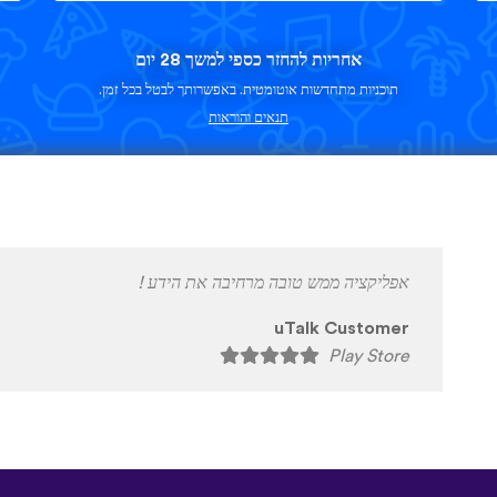
אחריות להחזר כספי למשך 28 יום
תוכניות מתחדשות אוטומטית. באפשרותך לבטל בכל זמן.
תנאים והוראות
זה כיף מאוד ללמוד שפות
uTalk Customer
Play Store