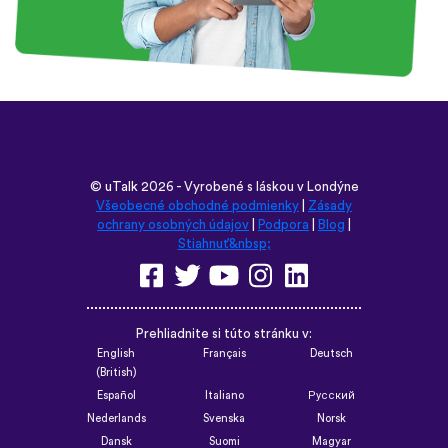
©
uTalk
2026 - Vyrobené s láskou v Londýne
Všeobecné obchodné podmienky
|
Zásady
ochrany osobných údajov
|
Podpora
|
Blog
|
Stiahnuť&nbsp;
Prehliadnite si túto stránku v:
English
Français
Deutsch
(British)
Español
Italiano
Русский
Nederlands
Svenska
Norsk
Dansk
Suomi
Magyar