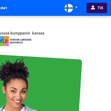
Tili
udet
työssä kumppanin kanssa