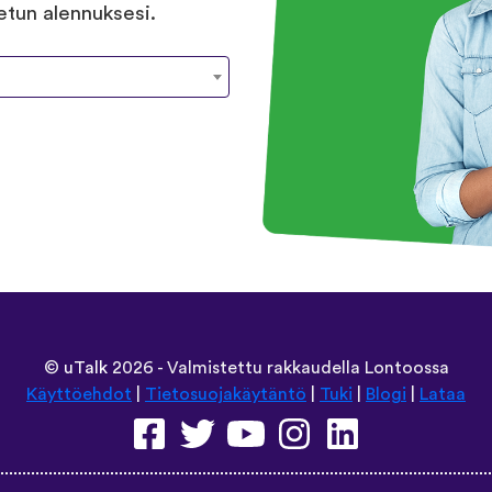
tetun alennuksesi.
©
uTalk
2026 - Valmistettu rakkaudella Lontoossa
Käyttöehdot
|
Tietosuojakäytäntö
|
Tuki
|
Blogi
|
Lataa