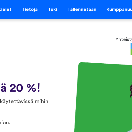
Kielet
Tietoja
Tuki
Tallennetaan
Kumppanu
Yhteis
tä 20 %!
käytettävissä mihin
pian.