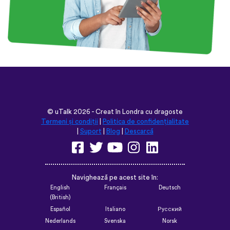
©
uTalk
2026 - Creat în Londra cu dragoste
Termeni și condiții
|
Politica de confidențialitate
|
Suport
|
Blog
|
Descarcă
Navighează pe acest site în:
English
Français
Deutsch
(British)
Español
Italiano
Русский
Nederlands
Svenska
Norsk