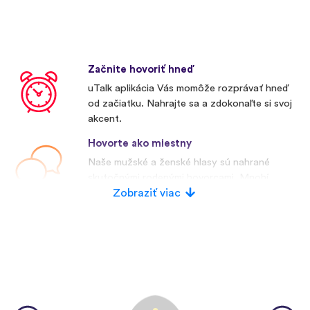
Začnite hovoriť hneď
uTalk aplikácia Vás momôže rozprávať hneď
od začiatku. Nahrajte sa a zdokonaľte si svoj
akcent.
Hovorte ako miestny
Naše mužské a ženské hlasy sú nahrané
skutočnými rodenými hovorcami. Mnohí
konkurenti používajú umelé hlasy.
Zobraziť viac