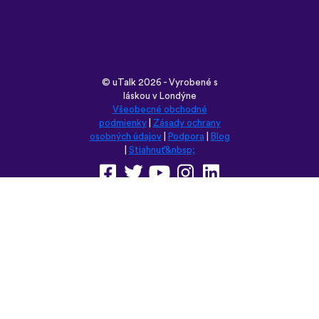
boil the water?” seemed kind of weird to
remember but it’s actually been really
helpful for learning sentence structure and
memorizing multiple vocabulary words in
one go. Overall I love this app, and I’m
grateful that you don’t have to pay to
access all the courses like some apps.
However, I love this app so much that I
think I will be doing that just for the extra
features! Thanks
lexogenous
App Store