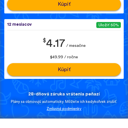
Kúpiť
12 mesiacov
Uložiť 50%
$
4.17
/ mesačne
$49.99 / ročne
Kúpiť
28-dňová záruka vrátenia peňazí
Plány sa obnovujú automaticky. Môžete ich kedykoľvek zrušiť.
Zmluvné podmienky