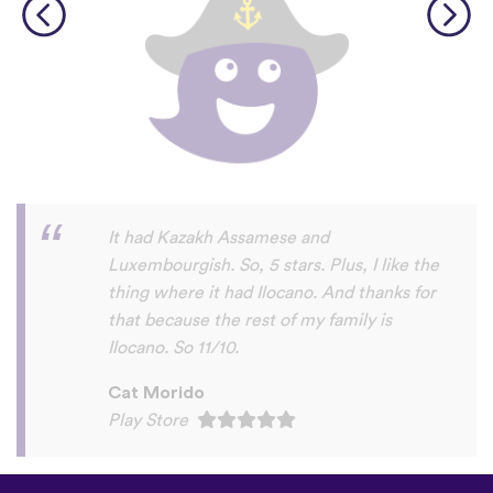
I love this app! I am learning Serbian,
which is a relatively rare language on
language apps but I’m blown away by how
many other incredibly rare languages are
on here. This is a wonderful resource, and
I feel like each language has a lot of care
given to it. I love that native speakers are
used instead of a stupid AI voice or
whatever. The biggest thing, though is the
speaking practice - this is one of the only
apps I’ve used that combines that with
memory and has actually helped me
remember some pretty random
vocabulary words that I otherwise
would’ve forgotten. Phrases like “should I