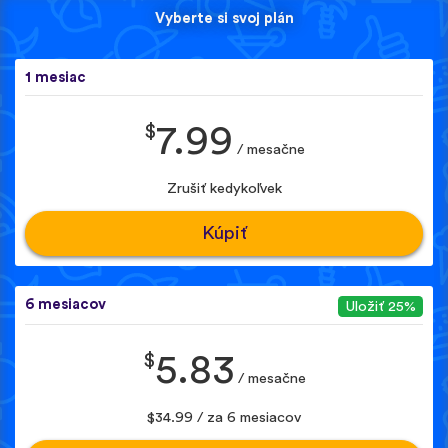
Vyberte si svoj plán
1 mesiac
$
7.99
/ mesačne
Zrušiť kedykoľvek
Kúpiť
6 mesiacov
Uložiť 25%
$
5.83
/ mesačne
$34.99 / za 6 mesiacov