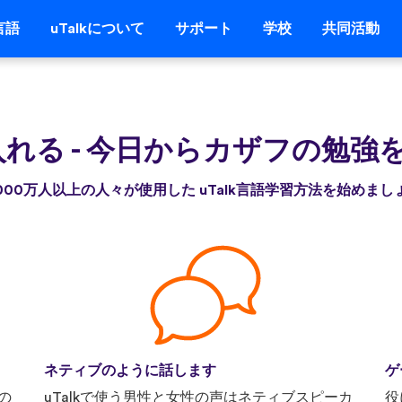
言語
uTalkについて
サポート
学校
共同活動
入れる
-
今日からカザフの勉強
,000万人以上の人々が使用した uTalk言語学習方法を始めまし
ネティブのように話します
ゲ
の
uTalkで使う男性と女性の声はネティブスピーカ
役