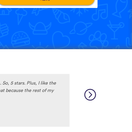
。
, 5 stars. Plus, I like the
hat because the rest of my