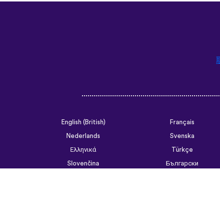
English (British)
Français
Nederlands
Svenska
Ελληνικά
Türkçe
Slovenčina
Български
ไทย
Tiếng Việt