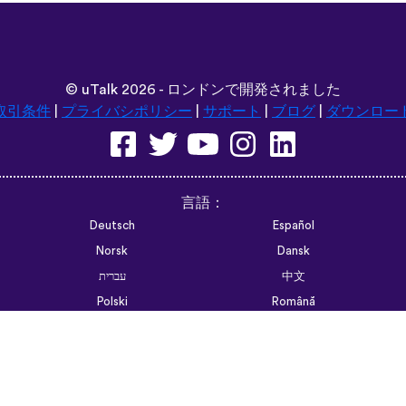
©
uTalk
2026 - ロンドンで開発されました
取引条件
|
プライバシポリシー
|
サポート
|
ブログ
|
ダウンロー
言語：
Deutsch
Español
Norsk
Dansk
עברית
中文
Polski
Română
한국어
Português do Brasil
Монгол
Azərbaycan dili