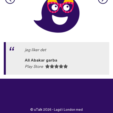
jeg liker det
Ali Abakar garba
Play Store
©
uTalk
2026 - Lagd i London med