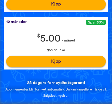
Kjøp
12 måneder
Spar 50%
$
5.00
/ måned
$59.99 / år
Kjøp
28 dagers fornøydhetsgaranti
Abonnementer blir fornyet automatisk. Du kan kansellere når du vil.
Salgsbetingelser