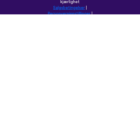
kjærlighet
Salgsbetingelser
|
Personverninnstillinger
|
Brukerstøtte
|
Blogg
|
Last ned
Les denne nettsiden på:
English
Français
Deutsch
(British)
Español
Italiano
Русский
Nederlands
Svenska
Norsk
Dansk
Suomi
Magyar
Ελληνικά
Türkçe
עברית
中文
日本語
Čeština
Slovenčina
Български
Polski
Română
فارسی
Bahasa
(ایران)
Indonesia
ไทย
Tiếng
한국어
Việt
Português
Українська
العربية