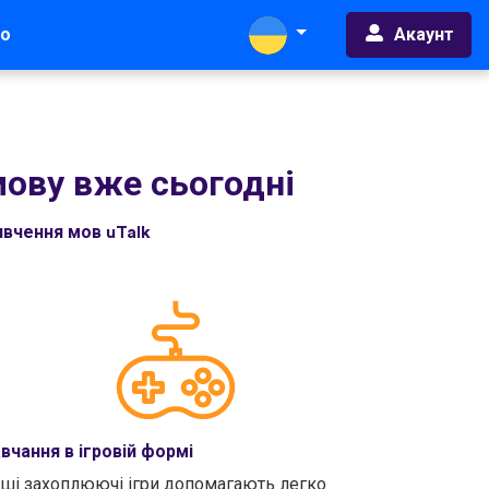
Акаунт
во
мову вже сьогодні
ивчення мов uTalk
вчання в ігровій формі
ші захоплюючі ігри допомагають легко