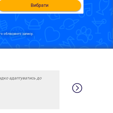
Вибрати
о облікового запису.