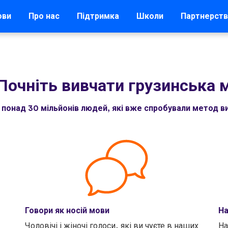
ови
Про нас
Підтримка
Школи
Партнерст
Почніть вивчати грузинська 
понад 30 мільйонів людей, які вже спробували метод в
Говори як носій мови
На
Чоловічі і жіночі голоси, які ви чуєте в наших
На