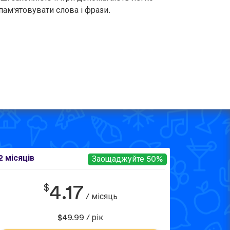
пам'ятовувати слова і фрази.
2 місяців
Заощаджуйте 50%
$
4.17
/ місяць
$49.99 / рік