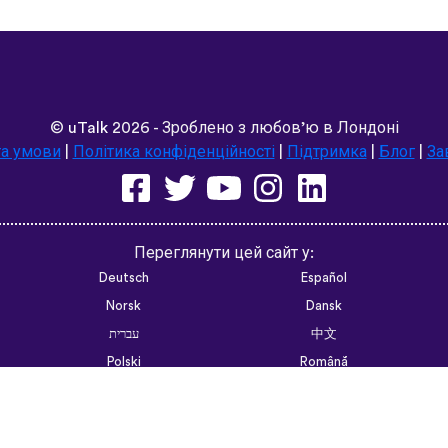
©
uTalk
2026 - Зроблено з любов’ю в Лондоні
та умови
|
Політика конфіденційності
|
Підтримка
|
Блог
|
За