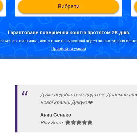
Вибрати
Гарантоване повернення коштів протягом 28 днів
ься автоматично, якщо вони не скасовані через налаштування вашог
Правила та умови