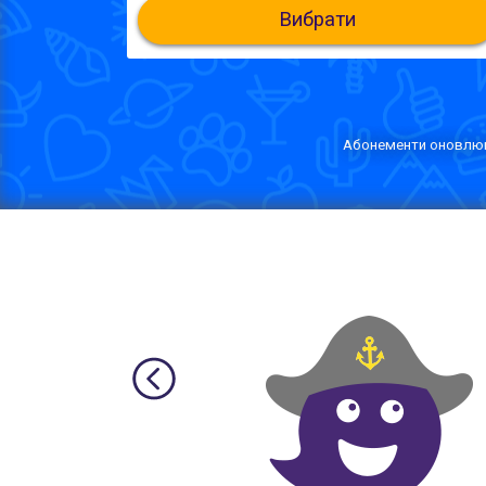
Вибрати
Абонементи оновлюют