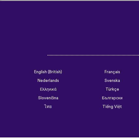
English (British)
Français
Nederlands
Svenska
Ελληνικά
Türkçe
Slovenčina
Български
ไทย
Tiếng Việt