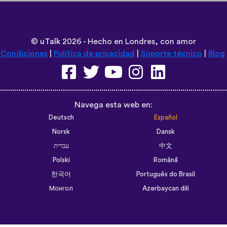
©
uTalk
2026 - Hecho en Londres, con amor
 Condiciones
|
Política de privacidad
|
Soporte técnico
|
Blog
Navega esta web en:
Deutsch
Español
Norsk
Dansk
עברית
中文
Polski
Română
한국어
Português do Brasil
Монгол
Azərbaycan dili