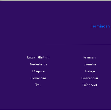
Términos y
English (British)
Français
Nederlands
Svenska
Ελληνικά
Türkçe
Slovenčina
Български
ไทย
Tiếng Việt