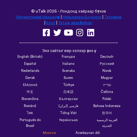
©
uTalk
2026 - Лондонд хайраар бүтээв
Үйлчилгээний Нөхцөлүүд
|
Нууцлалын Бодлого
|
Тусламж
|
Блог
|
Татаж авах&nbsp;
Энэ сайтыг өөр хэлээр үзнэ үү:
English (British)
Français
Deutsch
Español
Italiano
Русский
Nederlands
Svenska
Norsk
Dansk
Suomi
Magyar
Ελληνικά
Türkçe
עברית
中文
日本語
Čeština
Slovenčina
Български
Polski
Română
فارسی (ایران)
Bahasa Indonesia
ไทย
Tiếng Việt
한국어
Português do
Українська
العربية الرسمية
Brasil
الحديثة
Монгол
Azərbaycan dili