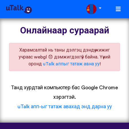
Онлайнаар сураарай
Харамсалтай нь таны дэлгэц дэндүү жижиг
учраас webgl 😞 дэмжигдэхгүй байна. Үүний
оронд
uTalk aппыг татаж авна уу
!
Танд хурдтай компьютер бас Google Chrome
хэрэгтэй.
uTalk апп-ыг татаж авахад энд дарна уу