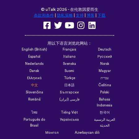
©
uTalk
2026 - 在伦敦因爱而生
条款和条件
|
隐私策略
|
支持
|
博客
|
下载
用以下语言浏览此网站：
English (British)
Français
Deutsch
Español
Italiano
Русский
Nederlands
Svenska
Norsk
Dansk
Suomi
Magyar
Ελληνικά
Türkçe
עברית
中文
日本語
Čeština
Slovenčina
Български
Polski
Română
فارسی (ایران)
Bahasa
Indonesia
ไทย
Tiếng Việt
한국어
Português do
Українська
العربية الرسمية
Brasil
الحديثة
Монгол
Azərbaycan dili