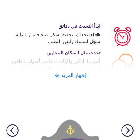
ابدأ التحدث في دقائق
uTalk يجعلك تتحدث بشكل صحيح من البداية.
سجل لنفسك واتقن النطق.
تحدث مثل السكان المحليين
أصواتنا الذكور والإناث لدينا هي أصوات ناطقين
أصليين حقيقيين. يستخدم العديد من المنافسين
إظهار المزيد
الأصوات الاصطناعية.