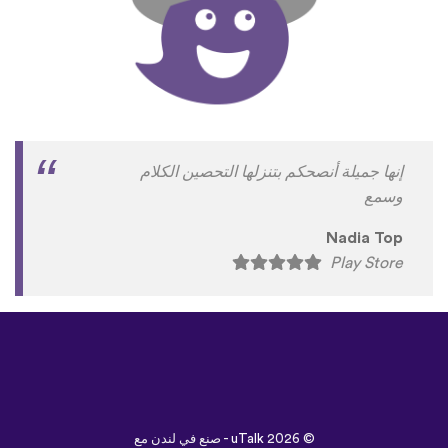
إنها جميلة أنصحكم بتنزلها التحصين الكلام
وسمع
Nadia Top
Play Store
©
uTalk
2026 - صنع في لندن مع