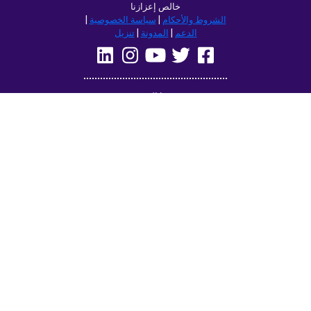
خالص إعزازنا
الشروط والأحكام
|
سياسة الخصوصية
|
الدعم
|
المدونة
|
تنزيل
تصفح هذا الموقع في:
Deutsch
Français
English
(British)
Русский
Italiano
Español
Norsk
Svenska
Nederlands
Magyar
Suomi
Dansk
Ελληνικά
Türkçe
עברית
Čeština
日本語
中文
Polski
Български
Slovenčina
Română
فارسی
Bahasa
(ایران)
Indonesia
한국어
Tiếng
ไทย
Việt
Português
Українська
العربية
do Brasil
الرسمية