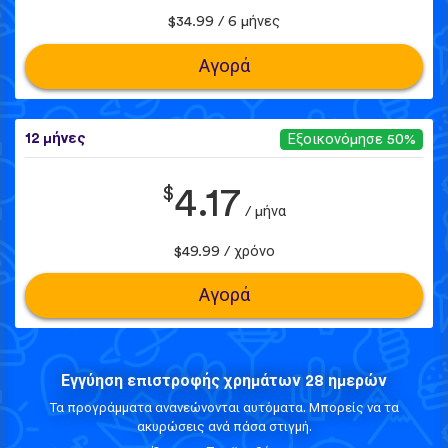
$34.99 / 6 μήνες
Αγορά
12 μήνες
Εξοικονόμησε 50%
$
4.17
/ μήνα
$49.99 / χρόνο
Αγορά
Εγγύηση επιστροφής χρημάτων 28 ημερών
Τα προγράμματα ανανεώνονται αυτόματα. Μπορείς να τα
ακυρώσεις ανά πάσα στιγμή.