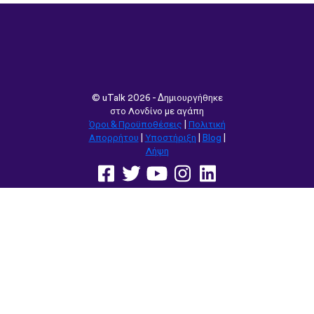
©
uTalk
2026 - Δημιουργήθηκε
στο Λονδίνο με αγάπη
Όροι & Προϋποθέσεις
|
Πολιτική
Απορρήτου
|
Υποστήριξη
|
Blog
|
Λήψη
Περιήγηση στον ιστότοπο σε:
English
Français
Deutsch
(British)
Español
Italiano
Русский
Nederlands
Svenska
Norsk
Dansk
Suomi
Magyar
Ελληνικά
Türkçe
עברית