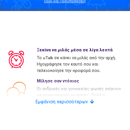
Όροι και Προϋποθέσεις
Ξεκίνα να μιλάς μέσα σε λίγα λεπτά
Το uTalk σε κάνει να μιλάς από την αρχή.
Ηχογράφησε τον εαυτό σου και
τελειοποίησε την προφορά σου.
Μίλησε σαν ντόπιος
Οι ανδρικές και γυναικείες φωνές ανήκουν
σε πραγματικούς ομιλητές. Πολλοί
Εμφάνιση περισσότερων
ανταγωνιστές χρησιμοποιούν τεχνητές
φωνές.