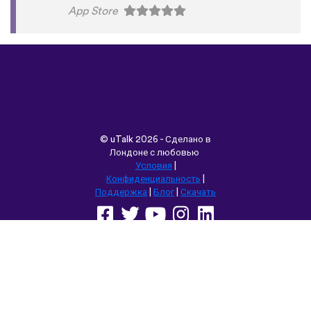
App Store
©
uTalk
2026 - Сделано в
Лондоне с любовью
Условия
|
Конфиденциальность
|
Поддержка
|
Блог
|
Скачать
Выбрать другой язык сайта:
English
Français
Deutsch
(British)
Español
Italiano
Русский