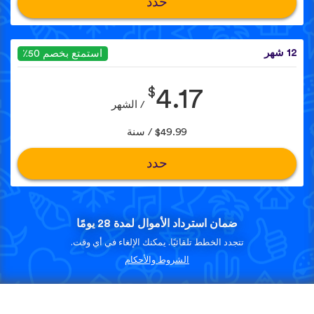
حدد
12 شهر
استمتع بخصم 50٪
$
4.17
/ الشهر
$49.99 / سنة
حدد
ضمان استرداد الأموال لمدة 28 يومًا
تتجدد الخطط تلقائيًا. يمكنك الإلغاء في أي وقت.
الشروط والأحكام