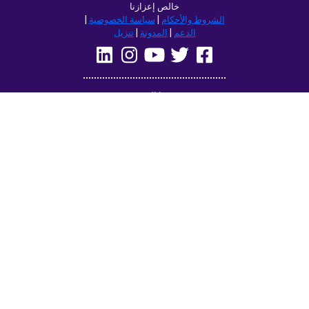
تصفح هذا الموقع في:
Deutsch
Français
English
(British)
Русский
Italiano
Español
Norsk
Svenska
Nederlands
Magyar
Suomi
Dansk
Ελληνικά
Türkçe
עברית
Čeština
日本語
中文
Polski
Български
Slovenčina
Română
فارسی
Bahasa
(ایران)
Indonesia
한국어
Tiếng
ไทย
Việt
Português
Українська
العربية
do Brasil
الرسمية
الحديثة
Azərbaycan
Монгол
dili