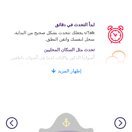
ابدأ التحدث في دقائق
uTalk يجعلك تتحدث بشكل صحيح من البداية.
سجل لنفسك واتقن النطق.
تحدث مثل السكان المحليين
أصواتنا الذكور والإناث لدينا هي أصوات ناطقين
أصليين حقيقيين. يستخدم العديد من المنافسين
إظهار المزيد
الأصوات الاصطناعية.