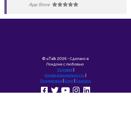
App Store
©
uTalk
2026 - Сделано в
Лондоне с любовью
Условия
|
Конфиденциальность
|
Поддержка
|
Блог
|
Скачать
Выбрать другой язык сайта:
English
Français
Deutsch
(British)
Español
Italiano
Русский