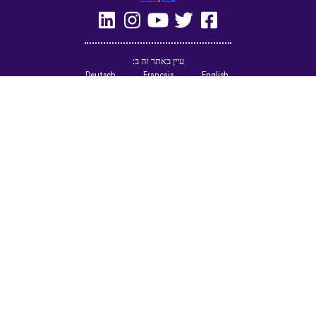
עיין באתר זה ב:
Deutsch
Français
English
(British)
Русский
Italiano
Español
Norsk
Svenska
Nederlands
Magyar
Suomi
Dansk
Ελληνικά
Türkçe
עברית
Čeština
日本語
中文
Polski
Български
Slovenčina
Română
فارسی
Bahasa
(ایران)
Indonesia
한국어
Tiếng
ไทย
Việt
Português
Українська
العربية
do Brasil
الرسمية
الحديثة
Azərbaycan
Монгол