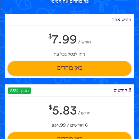
פה בוחרים את המִינוי
חודש אחד
$
7.99
חודש /
ניתן לבטל בכל עת
כאן בוחרים
6 חודשים
חסוך 25%
$
5.83
חודש /
6 חודשים / $34.99