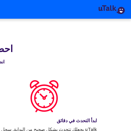
احصل
انضم إلى 
ابدأ التحدث في دقائق
uTalk يجعلك تتحدث بشكل صحيح من البداية. سجل