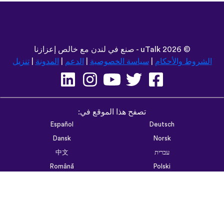
©
2026 - صنع في لندن مع خالص إعزازنا
uTalk
الشروط والأحكام
|
سياسة الخصوصية
|
الدعم
|
المدونة
|
تنزيل
تصفح هذا الموقع في:
Español
Deutsch
Dansk
Norsk
עברית
中文
Română
Polski
Português do Brasil
한국어
Azərbaycan dili
Монгол