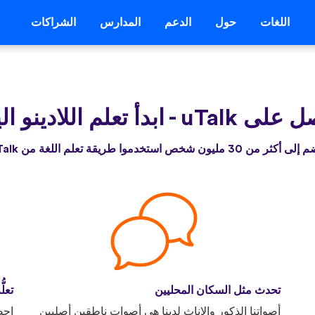
اللغات
حول
الدعم
المدارس
الشراكات
 على uTalk
-
ابدأ تعلم اللادينو ال
أكثر من 30 مليون شخص استخدموا طريقة تعلم اللغة من uTalk
تحدث مثل السكان المحليين
تعلّ
أصواتنا الذكور والإناث لدينا هي أصوات ناطقين أصليين
احص