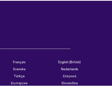
Français
English (British)
Svenska
Nederlands
Türkçe
Ελληνικά
Български
Slovenčina
Tiếng Việt
ไทย