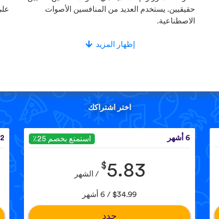
حقيقيين. يستخدم العديد من المنافسين الأصوات
على
الاصطناعية.
إظهار المزيد
اختر اشتراكك
6 أشهر
12 ش
استمتع بخصم 25٪
$
5.83
/ الشهر
$34.99 / 6 أشهر
حدد