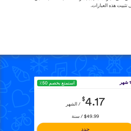
 تثبيت هذه العبارات.
هر
استمتع بخصم 50٪
$
4.17
/ الشهر
$49.99 / سنة
حدد