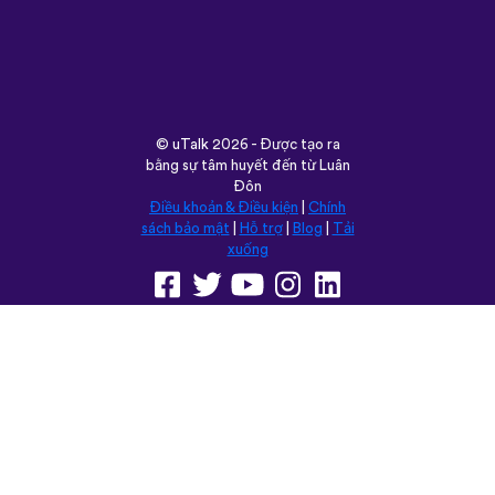
©
uTalk
2026 - Được tạo ra
bằng sự tâm huyết đến từ Luân
Đôn
Điều khoản & Điều kiện
|
Chính
sách bảo mật
|
Hỗ trợ
|
Blog
|
Tải
xuống
Trình duyệt trang web này
trong:
English
Français
Deutsch
(British)
Español
Italiano
Русский
Nederlands
Svenska
Norsk
Dansk
Suomi
Magyar