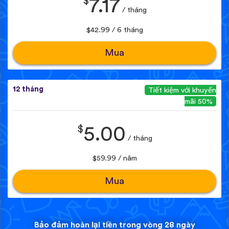
$
7.17
/ tháng
$42.99 / 6 tháng
Mua
12 tháng
Tiết kiệm với khuyến
mãi 50%
$
5.00
/ tháng
$59.99 / năm
Mua
Bảo đảm hoàn lại tiền trong vòng 28 ngày