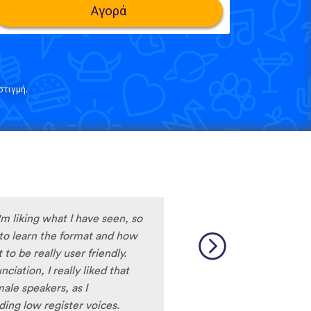
Αγορά
τιγμή.
m liking what I have seen, so
y to learn the format and how
to be really user friendly.
ciation, I really liked that
ale speakers, as I
ing low register voices.