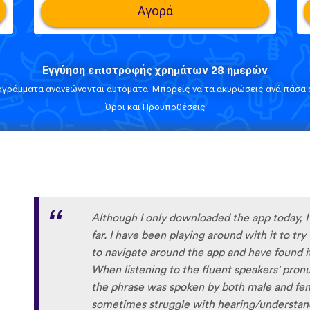
Αγορά
Εγγύηση επιστροφής χρημάτων 28 ημερών
ογράμματα ανανεώνονται αυτόματα. Μπορείς να τα ακυρώσεις ανά πάσα σ
Όροι και Προϋποθέσεις
Although I only downloaded the app today, I'
far. I have been playing around with it to tr
to navigate around the app and have found it 
When listening to the fluent speakers' pronun
the phrase was spoken by both male and fem
sometimes struggle with hearing/understand