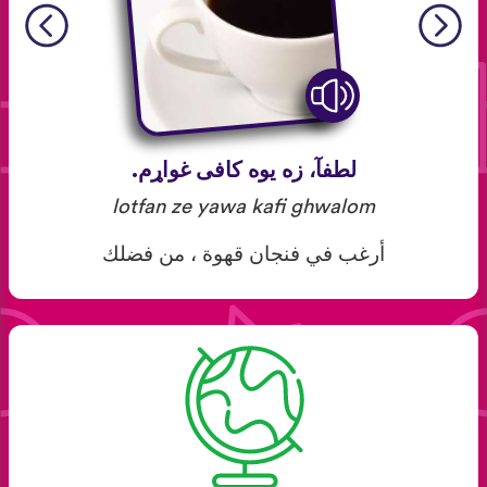
لطفآ، زه یوه کافی غواړم.
lotfan ze yawa kafi ghwalom
أرغب في فنجان قهوة ، من فضلك