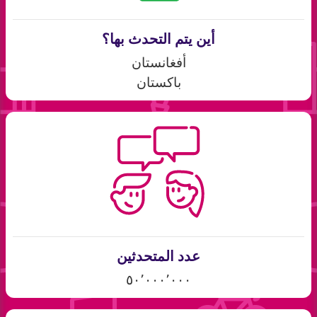
أين يتم التحدث بها؟
أفغانستان
باكستان
عدد المتحدثين
٥٠٬٠٠٠٬٠٠٠