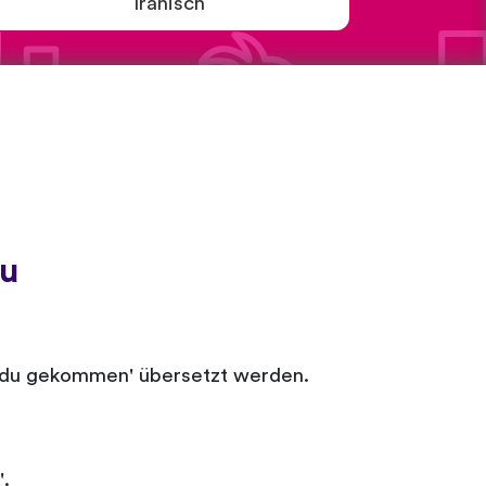
Iranisch
tu
st du gekommen' übersetzt werden.
'.