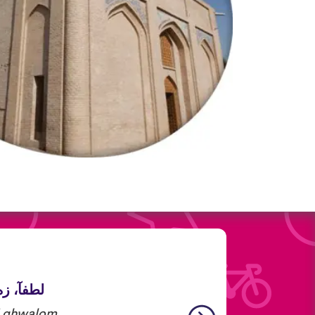
لطفآ، ز.
i ghwalom