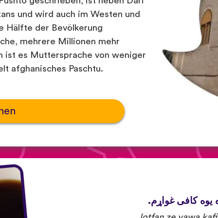
Pushto geschrieben, ist neben Dari
tans und wird auch im Westen und
e Hälfte der Bevölkerung
ache, mehrere Millionen mehr
an ist es Muttersprache von weniger
elt afghanisches Paschtu.
nen
ه یوه کافی غواړم
lotfan ze yawa kaf