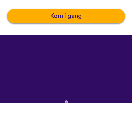
Kom i gang
©
uTalk
2026
-
Oprettet
i