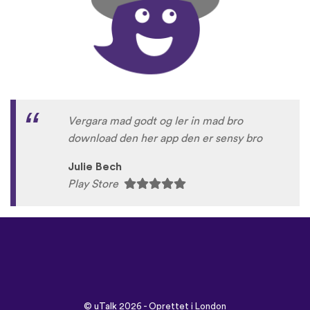
Vergara mad godt og ler in mad bro
download den her app den er sensy bro
Julie Bech
Play Store
©
uTalk
2026 - Oprettet i London