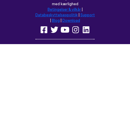
med kærlighed
Betingelser & vilkår
|
Databeskyttelsespolitik
|
Support
|
Blog
|
Download
Browse dette sted på:
English
Français
Deutsch
(British)
Español
Italiano
Русский
Nederlands
Svenska
Norsk
Dansk
Suomi
Magyar
Ελληνικά
Türkçe
עברית
中文
日本語
Čeština
Slovenčina
Български
Polski
Română
فارسی
Bahasa
(ایران)
Indonesia
ไทย
Tiếng
한국어
Việt
Português
Українська
العربية