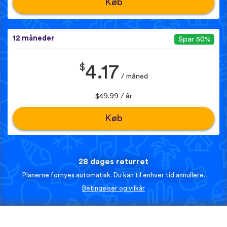
Køb
12 måneder
Spar 50%
$
4.17
/ måned
$49.99 / år
Køb
28 dages returret
Planerne fornyes automatisk. Du kan til enhver tid annullere.
Betingelser og vilkår