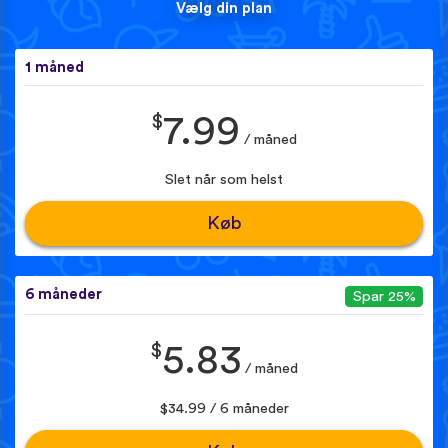
Vælg din plan
1 måned
$
7.99
/ måned
Slet når som helst
Køb
6 måneder
Spar 25%
$
5.83
/ måned
$34.99 / 6 måneder