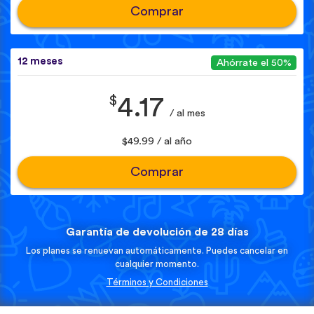
Comprar
12 meses
Ahórrate el 50%
$
4.17
/ al mes
$49.99 / al año
Comprar
Garantía de devolución de 28 días
Los planes se renuevan automáticamente. Puedes cancelar en
cualquier momento.
Términos y Condiciones