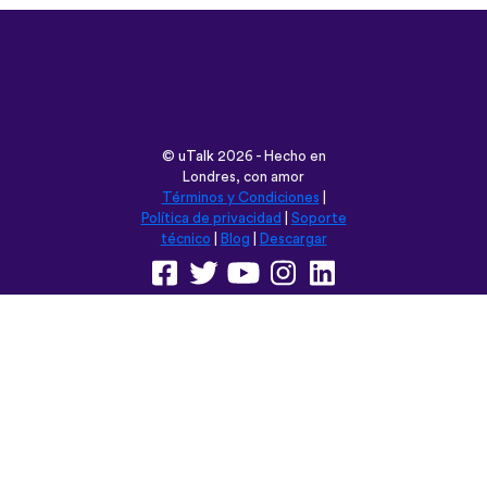
©
uTalk
2026 - Hecho en
Londres, con amor
Términos y Condiciones
|
Política de privacidad
|
Soporte
técnico
|
Blog
|
Descargar
Navega esta web en:
English
Français
Deutsch
(British)
Español
Italiano
Русский
Nederlands
Svenska
Norsk
Dansk
Suomi
Magyar
Ελληνικά
Türkçe
עברית