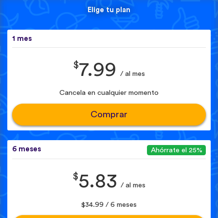
Elige tu plan
1 mes
$
7.99
/ al mes
Cancela en cualquier momento
Comprar
6 meses
Ahórrate el 25%
$
5.83
/ al mes
$34.99 / 6 meses