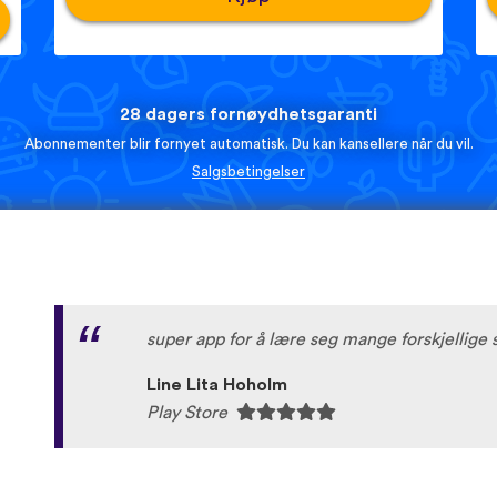
28 dagers fornøydhetsgaranti
Abonnementer blir fornyet automatisk. Du kan kansellere når du vil.
Salgsbetingelser
super app for å lære seg mange forskjellige
Line Lita Hoholm
Play Store