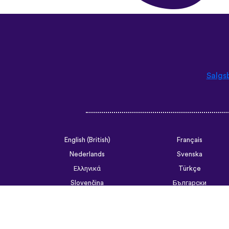
Salgs
English (British)
Français
Nederlands
Svenska
Ελληνικά
Türkçe
Slovenčina
Български
ไทย
Tiếng Việt