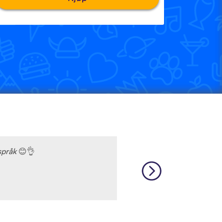
 språk
😊
👌