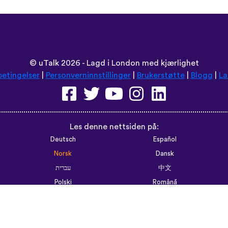
©
uTalk
2026 - Lagd i London med kjærlighet
betingelser
|
Personverninnstillinger
|
Brukerstøtte
|
Blogg
|
La
Les denne nettsiden på:
Deutsch
Español
Norsk
Dansk
עברית
中文
Polski
Română
한국어
Português do Brasil
Монгол
Azərbaycan dili