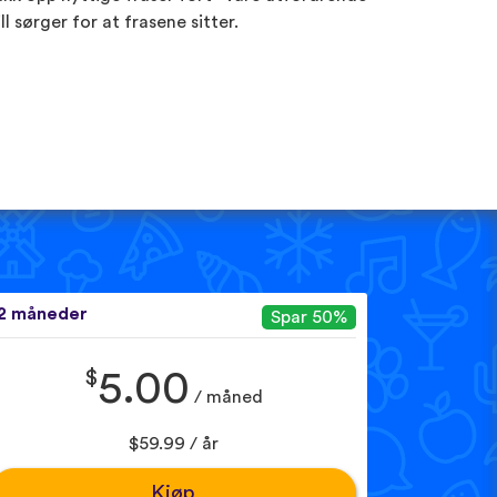
ill sørger for at frasene sitter.
2 måneder
Spar 50%
$
5.00
/ måned
$59.99 / år
Kjøp