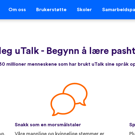
Om oss
Brukerstøtte
Skoler
Samarbeidspa
deg uTalk
-
Begynn å lære pasht
r 30 millioner menneskene som har brukt uTalk sine språk 
Snakk som en morsmålstaler
Sp
ng.
Våre mannlige og kvinnelige stemmer er
Pl