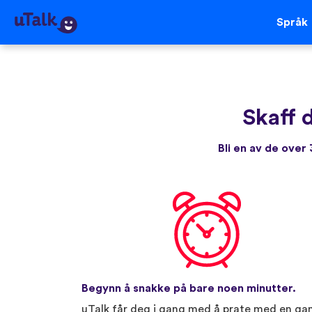
Språk
Skaff 
Bli en av de ove
Begynn å snakke på bare noen minutter.
uTalk får deg i gang med å prate med en ga