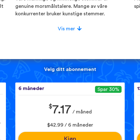
lt
genuine morsmålstalere. Mange av våre
sp
konkurrenter bruker kunstige stemmer.
Vis mer
Velg ditt abonnement
6 måneder
1
Spar 30%
$
7.17
/ måned
r
$42.99 / 6 måneder
Kjøp