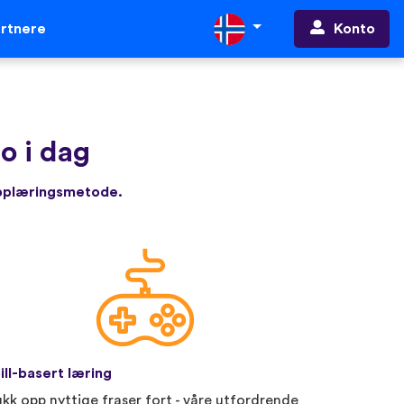
Konto
rtnere
o i dag
opplæringsmetode.
ill-basert læring
ukk opp nyttige fraser fort - våre utfordrende