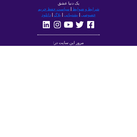
یک دنیا عشق
شرایط و ضوابط
|
سیاست حفظ حریم
خصوصی
|
پشتیبانی
|
بلاگ
|
دانلود
مرور این سایت در:
Deutsch
Français
English
(British)
Русский
Italiano
Español
Norsk
Svenska
Nederlands
Magyar
Suomi
Dansk
Ελληνικά
Türkçe
עברית
Čeština
日本語
中文
Polski
Български
Slovenčina
Română
فارسی
Bahasa
(ایران)
Indonesia
한국어
Tiếng
ไทย
Việt
Português
Українська
العربية
do Brasil
الرسمية