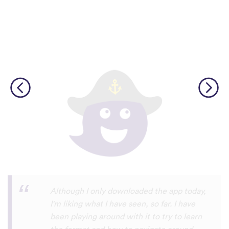
I’m SOOOOO grateful, you are literally
the only app who has SO MANY African
languages !!!!! I recently took a DNA test
and I really want to reconnect with my
African roots and it’s so hard to find
African languages other than Swahili on
the internet and the resources aren’t
easily accessible… the fact that you have