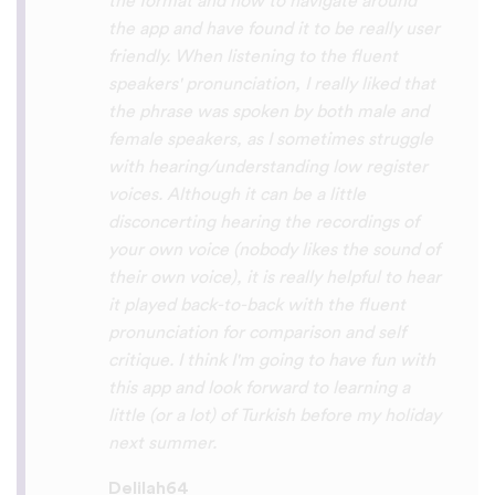
So many languages makes me so happy
because of you, I’ll be able to learn
Lingala, Yoruba , Zulu , Xhosa !!! Thank
you x10000000 ! And your games are very
interactive, fun and the vocabulary words
that you suggest offer a great virtual
immersion / introduction to the language
:) perfect for beginners!!! Ps: Are you
planing to add Ewe , Fon and Akan in the
future?
😍
😍
😍
they are the official
languages of Benin, Togo and Ghana :D
Thanks
🙏
😊
Sunshiiiine_004
App Store