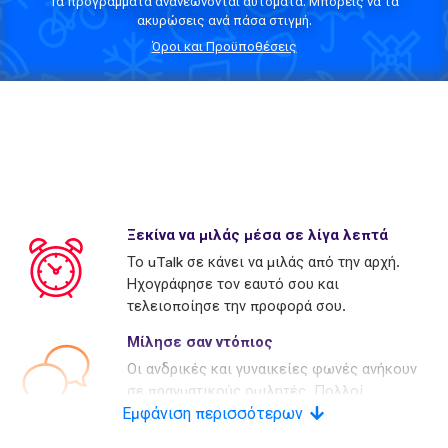
Τα προγράμματα ανανεώνονται αυτόματα. Μπορείς να τα
ακυρώσεις ανά πάσα στιγμή.
Όροι και Προϋποθέσεις
Ξεκίνα να μιλάς μέσα σε λίγα λεπτά
Το uTalk σε κάνει να μιλάς από την αρχή.
Ηχογράφησε τον εαυτό σου και
τελειοποίησε την προφορά σου.
Μίλησε σαν ντόπιος
Οι ανδρικές και γυναικείες φωνές ανήκουν
σε πραγματικούς ομιλητές. Πολλοί
Εμφάνιση περισσότερων
ανταγωνιστές χρησιμοποιούν τεχνητές
φωνές.