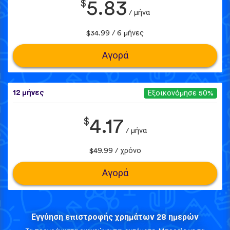
$
5.83
/ μήνα
$34.99 / 6 μήνες
Αγορά
12 μήνες
Εξοικονόμησε 50%
$
4.17
/ μήνα
$49.99 / χρόνο
Αγορά
Εγγύηση επιστροφής χρημάτων 28 ημερών