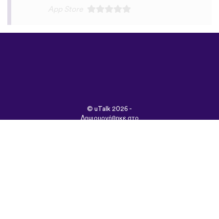
©
uTalk
2026 -
Δημιουργήθηκε στο
Λονδίνο με αγάπη
Όροι & Προϋποθέσεις
|
Πολιτική Απορρήτου
|
Υποστήριξη
|
Blog
|
Λήψη
Περιήγηση στον
ιστότοπο σε:
English
Français
Deutsch
(British)
Español
Italiano
Русский
Nederlands
Svenska
Norsk
Dansk
Suomi
Magyar