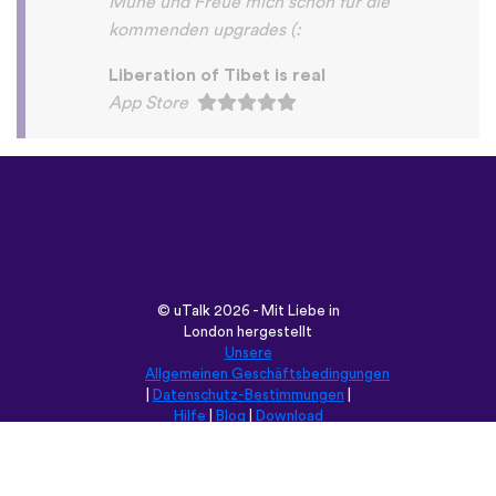
©
uTalk
2026 - Mit Liebe in
London hergestellt
Unsere
Allgemeinen Geschäftsbedingungen
|
Datenschutz-Bestimmungen
|
Hilfe
|
Blog
|
Download
Durchsuche diese Seite in:
English
Français
Deutsch
(British)
Español
Italiano
Русский
Nederlands
Svenska
Norsk
Dansk
Suomi
Magyar
Ελληνικά
Türkçe
עברית
中文
日本語
Čeština
Slovenčina
Български
Polski
Română
فارسی
Bahasa
(ایران)
Indonesia