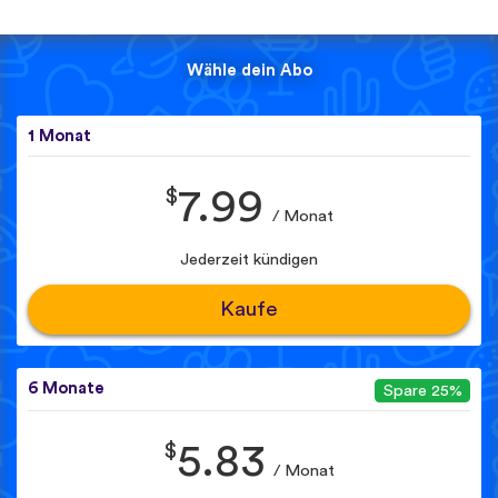
Wähle dein Abo
1 Monat
$
7.99
/ Monat
Jederzeit kündigen
Kaufe
6 Monate
Spare 25%
$
5.83
/ Monat