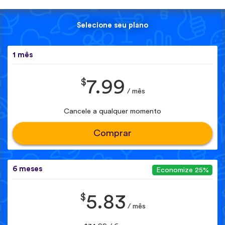
Selecione seu plano
1 mês
$
7.99
/ mês
Cancele a qualquer momento
Comprar
6 meses
Economize 25%
$
5.83
/ mês