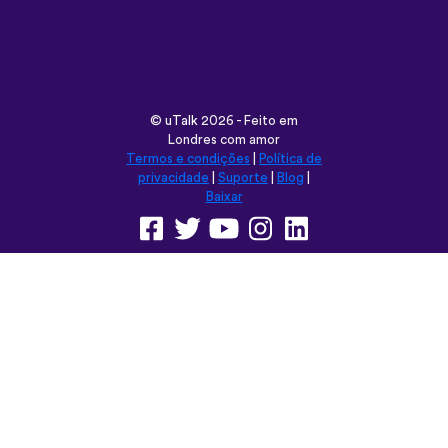
©
uTalk
2026 - Feito em
Londres com amor
Termos e condições
|
Política de
privacidade
|
Suporte
|
Blog
|
Baixar
Navegar neste site em:
English
Français
Deutsch
(British)
Español
Italiano
Русский
Nederlands
Svenska
Norsk
Dansk
Suomi
Magyar
Ελληνικά
Türkçe
עברית
中文
日本語
Čeština