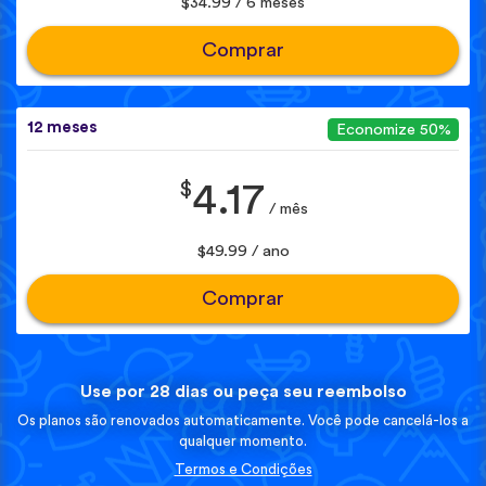
$34.99 / 6 meses
Comprar
12 meses
Economize 50%
$
4.17
/ mês
$49.99 / ano
Comprar
Use por 28 dias ou peça seu reembolso
Os planos são renovados automaticamente. Você pode cancelá-los a
qualquer momento.
Termos e Condições