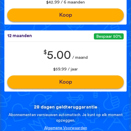
$42.99 / 6 maanden
Koop
12 maanden
Bespaar 50%
$
5.00
/ maand
$59.99 / jaar
Koop
28 dagen geldteruggarantie
Abonnementen vernieuwen automatisch. Je kunt op elk moment
opzeggen.
Algemene Voorwaarden