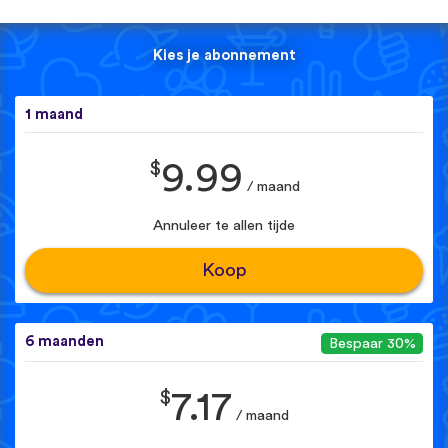
Kies je abonnement
1 maand
$
9.99
/ maand
Annuleer te allen tijde
Koop
6 maanden
Bespaar 30%
$
7.17
/ maand