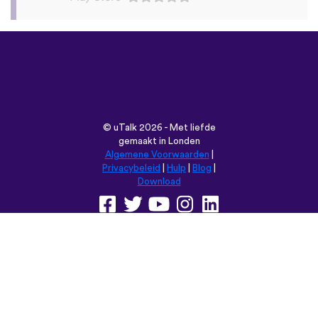
©
uTalk
2026 - Met liefde
gemaakt in Londen
Algemene Voorwaarden
|
Privacybeleid
|
Hulp
|
Blog
|
Download
Browse deze website in:
English
Français
Deutsch
(British)
Español
Italiano
Русский
Nederlands
Svenska
Norsk
Dansk
Suomi
Magyar
Ελληνικά
Türkçe
עברית
中文
日本語
Čeština
Slovenčina
Български
Polski
Română
فارسی
Bahasa
(ایران)
Indonesia
ไทย
Tiếng
한국어