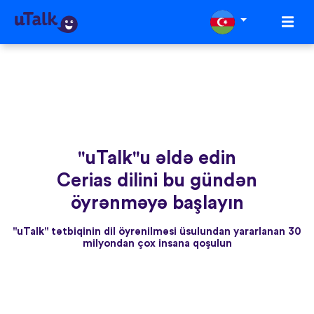
"uTalk"u əldə edin
Cerias dilini bu gündən
öyrənməyə başlayın
"uTalk" tətbiqinin dil öyrənilməsi üsulundan yararlanan 30
milyondan çox insana qoşulun