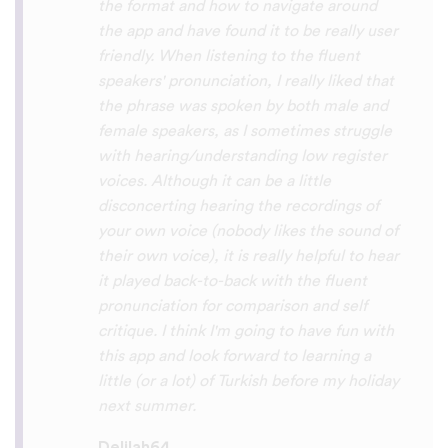
So many languages makes me so happy
because of you, I’ll be able to learn
Lingala, Yoruba , Zulu , Xhosa !!! Thank
you x10000000 ! And your games are very
interactive, fun and the vocabulary words
that you suggest offer a great virtual
immersion / introduction to the language
:) perfect for beginners!!! Ps: Are you
planing to add Ewe , Fon and Akan in the
future?
😍
😍
😍
they are the official
languages of Benin, Togo and Ghana :D
Thanks
🙏
😊
Sunshiiiine_004
App Store