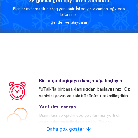
28 günlük geri qaytarma zəmanəti
Planlar avtomatik olaraq yenilənir. İstədiyiniz zaman ləğv edə
bilərsiniz.
Şərtlər və Qaydalar
Bir neçə dəqiqəyə danışmağa başlayın
"uTalk"la birbaşa danışıqdan başlayırsınız. Öz
səsinizi yazın və tələffüzünüzü təkmilləşdirin.
Yerli kimi danışın
Bizim kişi və qadın səs yazılarımız yerli dil
daşıyıcıları tərəfindən yazılıb. Bir çox
iştirakçıların səsi redaktə olunub.
Daha çox göstər