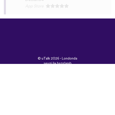
©
uTalk
2026 - Londonda
sevgi ilə hazırlanıb
Şərtlər və Qaydalar
|
Məxfilik Siyasəti
|
Dəstək
|
Bloq
|
Yüklə
Saytı burada açın:
English
Français
Deutsch
(British)
Español
Italiano
Русский
Nederlands
Svenska
Norsk
Dansk
Suomi
Magyar
Ελληνικά
Türkçe
עברית