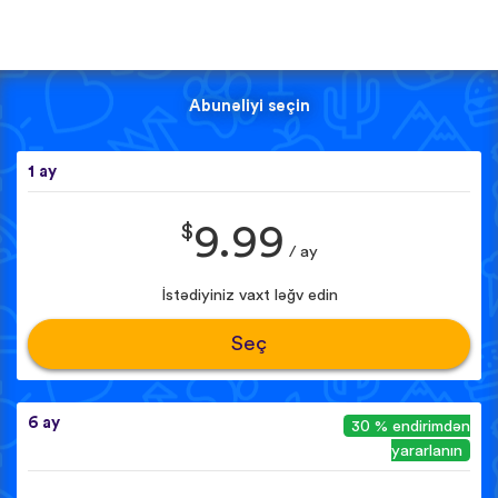
Abunəliyi seçin
1 ay
$
9.99
/ ay
İstədiyiniz vaxt ləğv edin
Seç
6 ay
30 % endirimdən
yararlanın