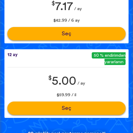
$
7.17
/ ay
$42.99 / 6 ay
Seç
12 ay
50 % endirimdən
yararlanın
$
5.00
/ ay
$59.99 / il
Seç