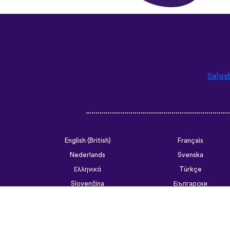
Salgs
English (British)
Français
Nederlands
Svenska
Ελληνικά
Türkçe
Slovenčina
Български
ไทย
Tiếng Việt