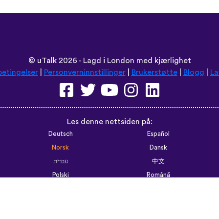
©
uTalk
2026 - Lagd i London med kjærlighet
betingelser
|
Personverninnstillinger
|
Brukerstøtte
|
Blogg
|
La
Les denne nettsiden på:
Deutsch
Español
Norsk
Dansk
עברית
中文
Polski
Română
한국어
Português do Brasil
Монгол
Azərbaycan dili