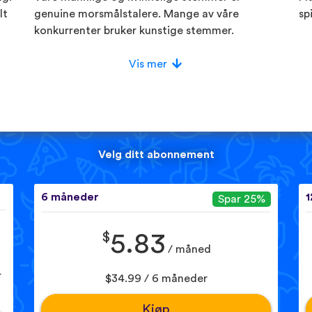
lt
genuine morsmålstalere. Mange av våre
sp
konkurrenter bruker kunstige stemmer.
Vis mer
Velg ditt abonnement
6 måneder
1
Spar 25%
$
5.83
/ måned
r
$34.99 / 6 måneder
Kjøp