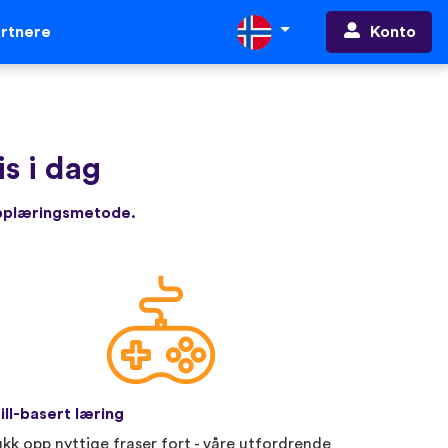
Konto
rtnere
is i dag
opplæringsmetode.
ill-basert læring
ukk opp nyttige fraser fort - våre utfordrende