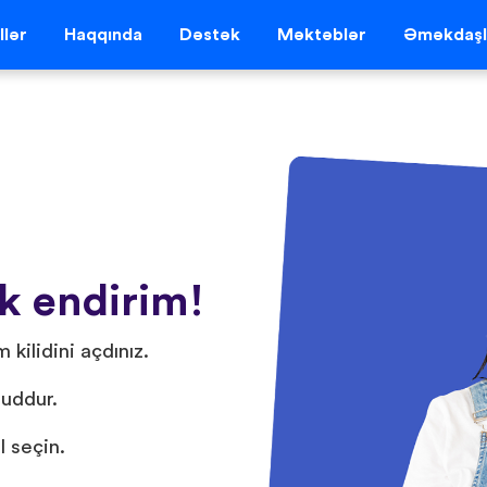
llər
Haqqında
Dəstək
Məktəblər
Əməkdaşl
ik endirim!
 kilidini açdınız.
duddur.
l seçin.