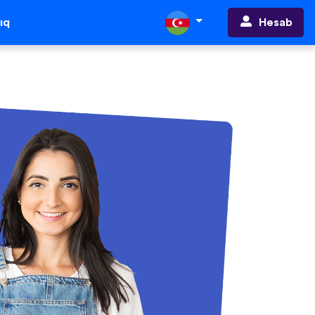
Hesab
ıq