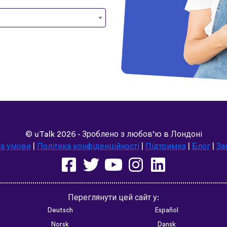
©
uTalk
2026 - Зроблено з любов’ю в Лондоні
та умови
|
Політика конфіденційності
|
Підтримка
|
Блог
|
За
Переглянути цей сайт у:
Deutsch
Español
Norsk
Dansk