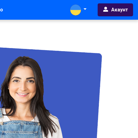
Акаунт
во