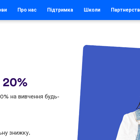
ови
Про нас
Підтримка
Школи
Партнерст
а 20%
20% на вивчення будь-
ьну знижку.