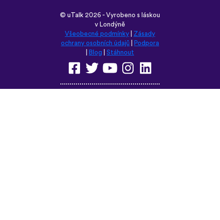
©
uTalk
2026 - Vyrobeno s láskou
v Londýně
Všeobecné podmínky
|
Zásady
ochrany osobních údajů
|
Podpora
|
Blog
|
Stáhnout
Prohlédněte si tyto stránky v
některém z těchto jazyků:
English
Français
Deutsch
(British)
Español
Italiano
Русский
Nederlands
Svenska
Norsk
Dansk
Suomi
Magyar
Ελληνικά
Türkçe
עברית
中文
日本語
Čeština
Slovenčina
Български
Polski
Română
فارسی
Bahasa
(ایران)
Indonesia