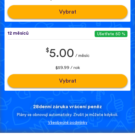
Vybrat
12 měsíců
Ušetřete 50 %
$
5.00
/ měsíc
$59.99 / rok
Vybrat
28denní záruka vrácení peněz
Plány se obnovují automaticky. Zrušit je můžete kdykoli.
Všeobecné podmínky