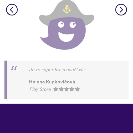
Je to super hra a naučí vás
Helena Kupkovičová
Play Store