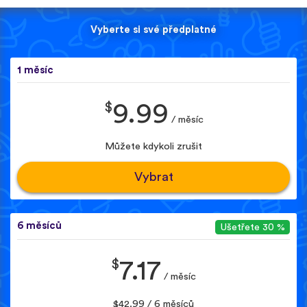
Vyberte si své předplatné
1 měsíc
$
9.99
/ měsíc
Můžete kdykoli zrušit
Vybrat
6 měsíců
Ušetřete 30 %
$
7.17
/ měsíc
$42.99 / 6 měsíců