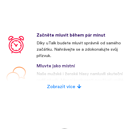
Začněte mluvit během pár minut
Díky uTalk budete mluvit správně od samého
začátku. Nahrávejte se a zdokonalujte svůj
přízvuk.
Mluvte jako místní
Naše mužské i ženské hlasy namluvili skuteční
rodilí mluvčí. Mnozí konkurenti používají umělé
hlasy.
Zobrazit více