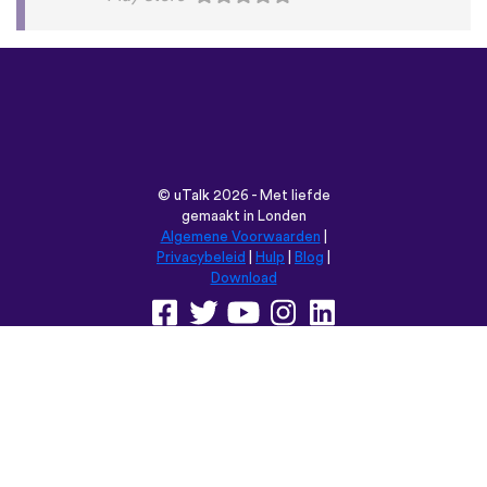
©
uTalk
2026 - Met liefde
gemaakt in Londen
Algemene Voorwaarden
|
Privacybeleid
|
Hulp
|
Blog
|
Download
Browse deze website in:
English
Français
Deutsch
(British)
Español
Italiano
Русский
Nederlands
Svenska
Norsk