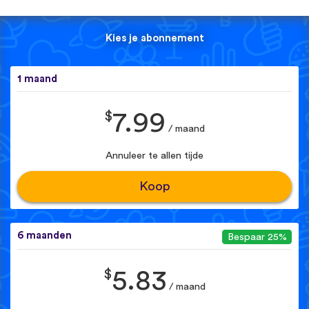
Kies je abonnement
1 maand
$
7.99
/ maand
Annuleer te allen tijde
Koop
6 maanden
Bespaar 25%
$
5.83
/ maand