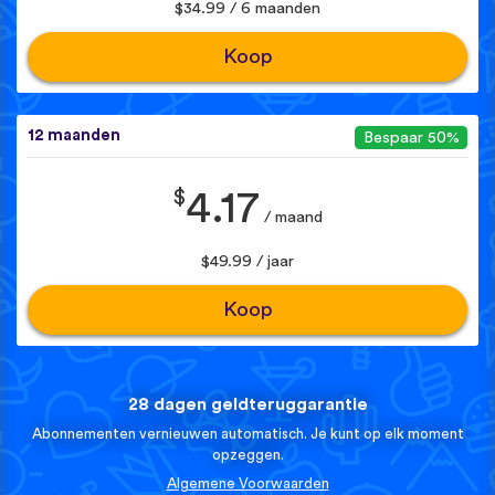
$34.99 / 6 maanden
Koop
12 maanden
Bespaar 50%
$
4.17
/ maand
$49.99 / jaar
Koop
28 dagen geldteruggarantie
Abonnementen vernieuwen automatisch. Je kunt op elk moment
opzeggen.
Algemene Voorwaarden