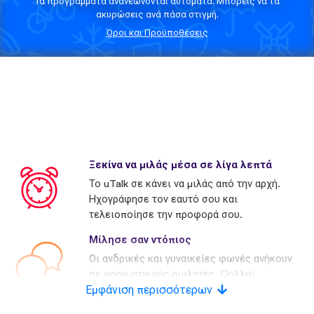
Τα προγράμματα ανανεώνονται αυτόματα. Μπορείς να τα
ακυρώσεις ανά πάσα στιγμή.
Όροι και Προϋποθέσεις
Ξεκίνα να μιλάς μέσα σε λίγα λεπτά
Το uTalk σε κάνει να μιλάς από την αρχή.
Ηχογράφησε τον εαυτό σου και
τελειοποίησε την προφορά σου.
Μίλησε σαν ντόπιος
Οι ανδρικές και γυναικείες φωνές ανήκουν
σε πραγματικούς ομιλητές. Πολλοί
Εμφάνιση περισσότερων
ανταγωνιστές χρησιμοποιούν τεχνητές
φωνές.