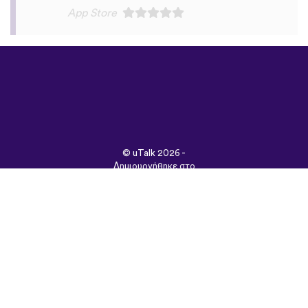
©
uTalk
2026 -
Δημιουργήθηκε στο
Λονδίνο με αγάπη
Όροι & Προϋποθέσεις
|
Πολιτική Απορρήτου
|
Υποστήριξη
|
Blog
|
Λήψη
Περιήγηση στον
ιστότοπο σε:
English
Français
Deutsch
(British)
Español
Italiano
Русский
Nederlands
Svenska
Norsk
Dansk
Suomi
Magyar