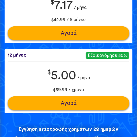
$
7.17
/ μήνα
$42.99 / 6 μήνες
Αγορά
12 μήνες
Εξοικονόμησε 50%
$
5.00
/ μήνα
$59.99 / χρόνο
Αγορά
Εγγύηση επιστροφής χρημάτων 28 ημερών