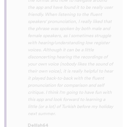
So many languages makes me so happy
because of you, I’ll be able to learn
Lingala, Yoruba , Zulu , Xhosa !!! Thank
you x10000000 ! And your games are very
interactive, fun and the vocabulary words
that you suggest offer a great virtual
immersion / introduction to the language
:) perfect for beginners!!! Ps: Are you
planing to add Ewe , Fon and Akan in the
future?
😍
😍
😍
they are the official
languages of Benin, Togo and Ghana :D
Thanks
🙏
😊
Sunshiiiine_004
App Store