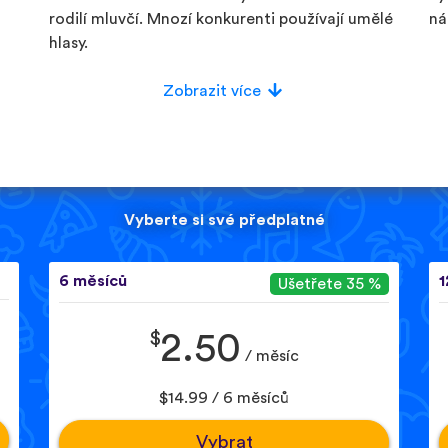
rodilí mluvčí. Mnozí konkurenti používají umělé
ná
hlasy.
Zobrazit více
Vyberte si své předplatné
6 měsíců
1
Ušetřete 35 %
$
2.50
/ měsíc
$14.99 / 6 měsíců
Vybrat