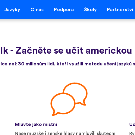
Jazyky
O nás
Podpora
Školy
Partnerství
lk
-
Začněte se učit americkou 
více než 30 milionům lidí, kteří využili metodu učení jazyků s
Mluvte jako místní
Uč
Naše mužské i ženské hlasy namluvili skuteční
Ry