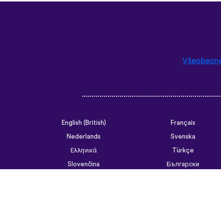
Všeobecn
English (British)
Français
Nederlands
Svenska
Ελληνικά
Türkçe
Slovenčina
Български
ไทย
Tiếng Việt