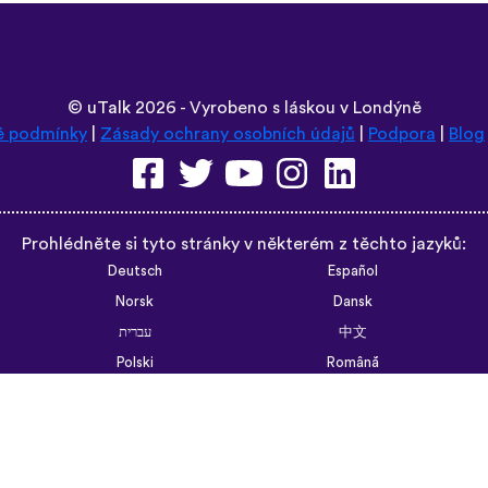
©
uTalk
2026 - Vyrobeno s láskou v Londýně
é podmínky
|
Zásady ochrany osobních údajů
|
Podpora
|
Blog
Prohlédněte si tyto stránky v některém z těchto jazyků:
Deutsch
Español
Norsk
Dansk
עברית
中文
Polski
Română
한국어
Português do Brasil
Монгол
Azərbaycan dili