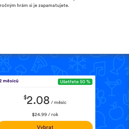
ročným hrám si je zapamatujete.
2 měsíců
Ušetřete 50 %
$
2.08
/ měsíc
$24.99 / rok
Vybrat