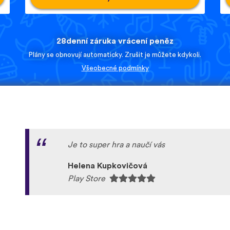
28denní záruka vrácení peněz
Plány se obnovují automaticky. Zrušit je můžete kdykoli.
Všeobecné podmínky
Je to super hra a naučí vás
Helena Kupkovičová
Play Store