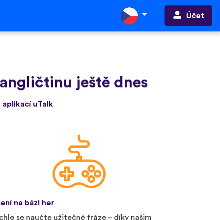
Účet
angličtinu ještě dnes
 aplikací uTalk
ení na bázi her
chle se naučte užitečné fráze – díky našim