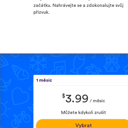
začátku. Nahrávejte se a zdokonalujte svůj
přízvuk.
1 měsíc
$
3.99
/ měsíc
Můžete kdykoli zrušit
Vybrat