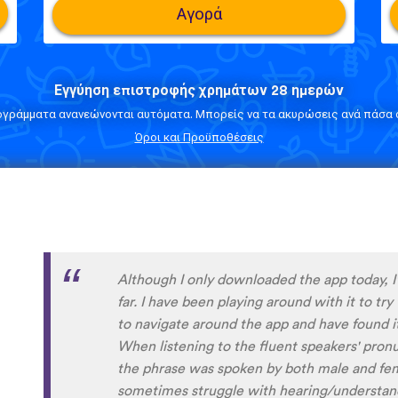
Αγορά
Εγγύηση επιστροφής χρημάτων 28 ημερών
ογράμματα ανανεώνονται αυτόματα. Μπορείς να τα ακυρώσεις ανά πάσα σ
Όροι και Προϋποθέσεις
I’m SOOOOO grateful, you are literally th
African languages !!!!! I recently took a DNA 
reconnect with my African roots and it’s so h
languages other than Swahili on the internet
easily accessible… the fact that you have 
so happy because of you, I’ll be able to learn