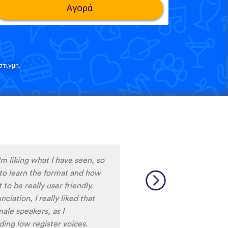
Αγορά
τιγμή.
e only app who has SO MANY
test and I really want to
ard to find African
 and the resources aren’t
So many languages makes me
 Lingala, Yoruba , Zulu ,