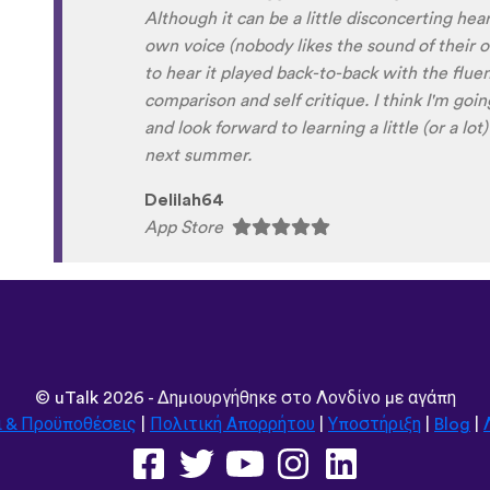
Xhosa !!! Thank you x10000000 ! And your g
fun and the vocabulary words that you sugges
immersion / introduction to the language :) p
Are you planing to add Ewe , Fon and Akan i
are the official languages of Benin, Togo a
Sunshiiiine_004
App Store
©
uTalk
2026 - Δημιουργήθηκε στο Λονδίνο με αγάπη
ι & Προϋποθέσεις
|
Πολιτική Απορρήτου
|
Υποστήριξη
|
Blog
|