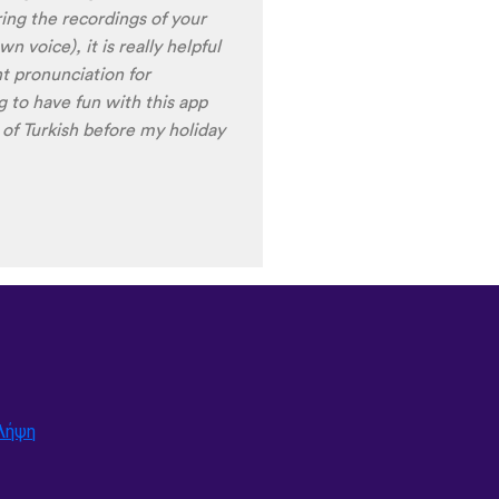
ames are very interactive,
t offer a great virtual
erfect for beginners!!! Ps:
n the future?
😍
😍
😍
they
nd Ghana :D Thanks
🙏
😊
Λήψη