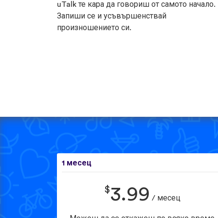
uTalk те кара да говориш от самото начало.
Запиши се и усъвършенствай
произношението си.
1 месец
$
3.99
/ месец