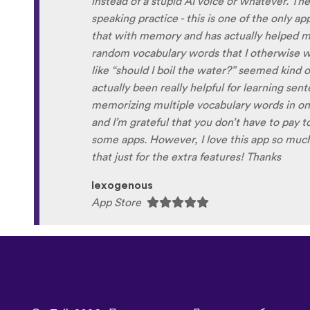
the phrase was spoken by both male and fem
sometimes struggle with hearing/understand
Although it can be a little disconcerting hea
own voice (nobody likes the sound of their own
to hear it played back-to-back with the flue
comparison and self critique. I think I'm goi
and look forward to learning a little (or a lo
next summer.
Delilah64
App Store
©
uTalk
2026 - Произведено в Лондон с любов
 условия
|
Политика на поверителност
|
Поддръжка
|
Блог
|