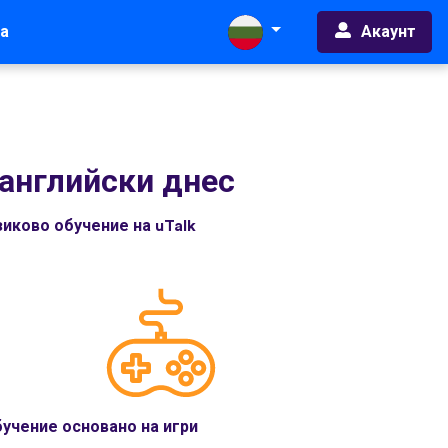
Акаунт
а
английски днес
иково обучение на uTalk
учение основано на игри