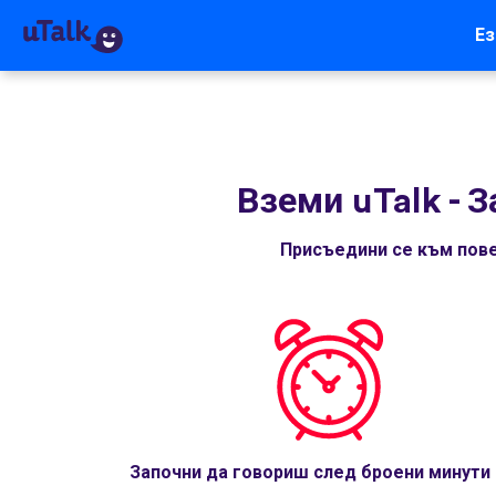
Ез
Вземи uTalk
-
З
Присъедини се към пове
Започни да говориш след броени минути