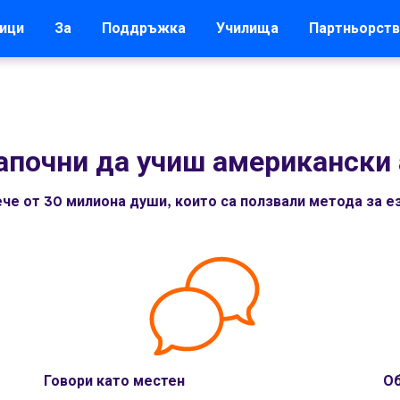
ици
За
Поддръжка
Училища
Партньорств
апочни да учиш американски 
че от 30 милиона души, които са ползвали метода за ез
Говори като местен
Об