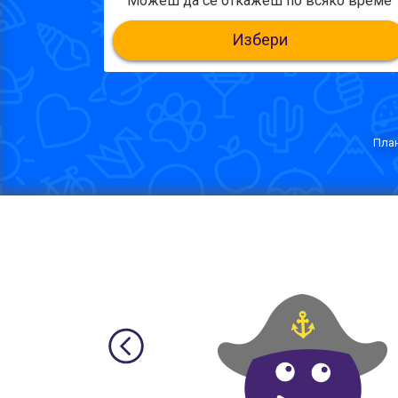
Можеш да се откажеш по всяко време
Избери
План