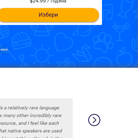
$24.99 / година
Избери
еме.
m liking what I have seen, so
y to learn the format and how
to be really user friendly.
ciation, I really liked that