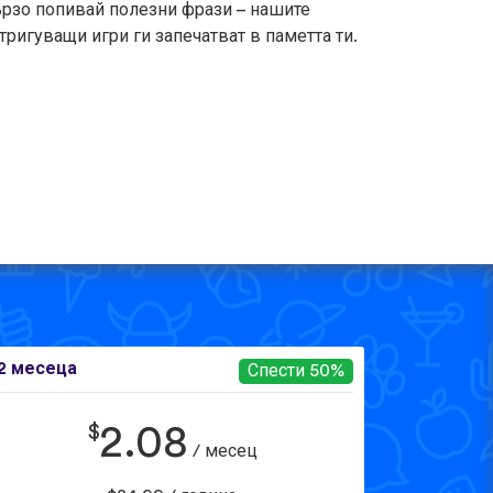
рзо попивай полезни фрази – нашите
тригуващи игри ги запечатват в паметта ти.
2 месеца
Спести 50%
$
2.08
/ месец