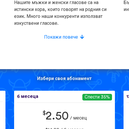
Нашите мъжки и женски гласове са на
Бъ
истински хора, които говорят на родния си
ин
език. Много наши конкуренти използват
изкуствени гласове.
Покажи повече
Избери своя абонамент
6 месеца
1
Спести 35%
$
2.50
/ месец