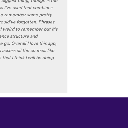
ale speakers, as I
ing low register voices.
ring the recordings of your
 voice), it is really helpful
nt pronunciation for
ng to have fun with this app
t) of Turkish before my holiday
Изтегляне