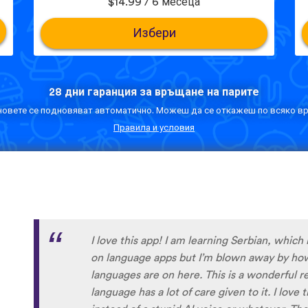
$14.99 / 6 месеца
Избери
28 дни гаранция за връщане на парите
овете се подновяват автоматично. Можеш да се откажеш по всяко вр
Правила и условия
Although I only downloaded the app today, I'
far. I have been playing around with it to tr
to navigate around the app and have found it 
When listening to the fluent speakers' pronun