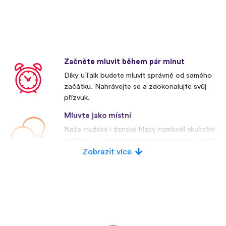
Začněte mluvit během pár minut
Díky uTalk budete mluvit správně od samého
začátku. Nahrávejte se a zdokonalujte svůj
přízvuk.
Mluvte jako místní
Naše mužské i ženské hlasy namluvili skuteční
rodilí mluvčí. Mnozí konkurenti používají umělé
hlasy.
Zobrazit více