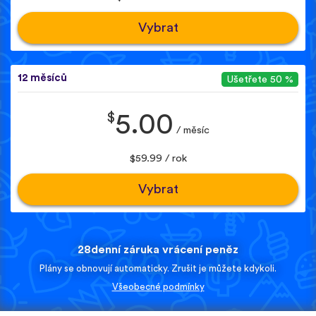
Vybrat
12 měsíců
Ušetřete 50 %
$
5.00
/ měsíc
$59.99 / rok
Vybrat
28denní záruka vrácení peněz
Plány se obnovují automaticky. Zrušit je můžete kdykoli.
Všeobecné podmínky