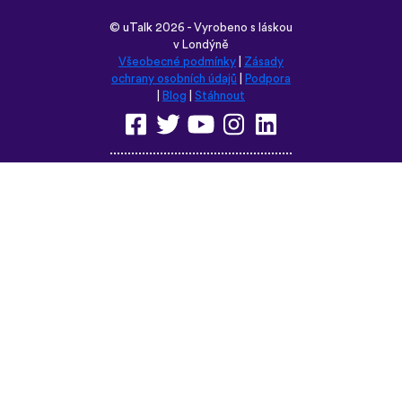
©
uTalk
2026 - Vyrobeno s láskou
v Londýně
Všeobecné podmínky
|
Zásady
ochrany osobních údajů
|
Podpora
|
Blog
|
Stáhnout
Prohlédněte si tyto stránky v
některém z těchto jazyků:
English
Français
Deutsch
(British)
Español
Italiano
Русский
Nederlands
Svenska
Norsk
Dansk
Suomi
Magyar
Ελληνικά
Türkçe
עברית
中文
日本語
Čeština
Slovenčina
Български
Polski
Română
فارسی
Bahasa
(ایران)
Indonesia