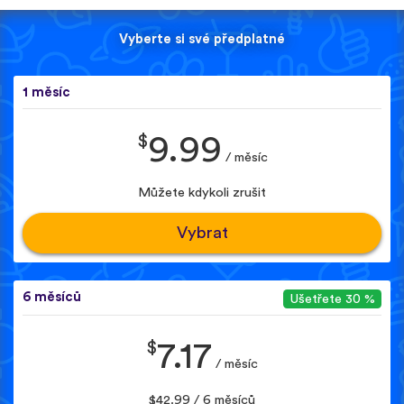
Vyberte si své předplatné
1 měsíc
$
9.99
/ měsíc
Můžete kdykoli zrušit
Vybrat
6 měsíců
Ušetřete 30 %
$
7.17
/ měsíc
$42.99 / 6 měsíců