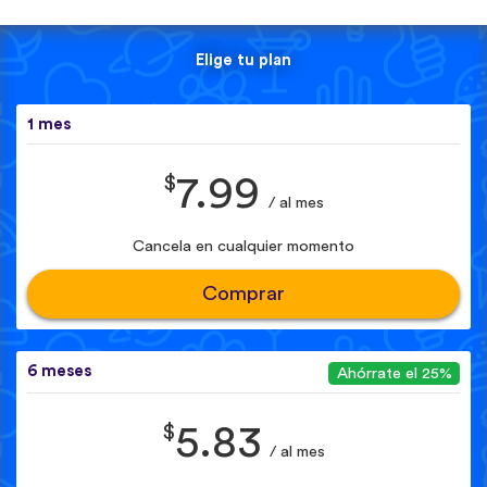
Elige tu plan
1 mes
$
7.99
/ al mes
Cancela en cualquier momento
Comprar
6 meses
Ahórrate el 25%
$
5.83
/ al mes