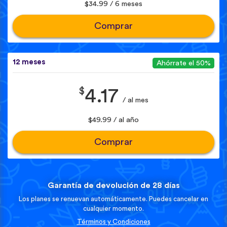
$34.99 / 6 meses
Comprar
12 meses
Ahórrate el 50%
$
4.17
/ al mes
$49.99 / al año
Comprar
Garantía de devolución de 28 días
Los planes se renuevan automáticamente. Puedes cancelar en
cualquier momento.
Términos y Condiciones