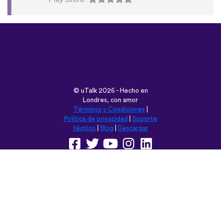
©
uTalk
2026 - Hecho en
Londres, con amor
Términos y Condiciones
|
Política de privacidad
|
Soporte
técnico
|
Blog
|
Descargar
Navega esta web en:
English
Français
Deutsch
(British)
Español
Italiano
Русский
Nederlands
Svenska
Norsk