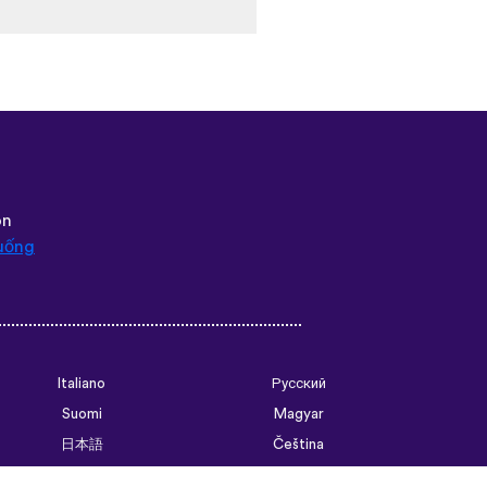
 as ut helped me
❤
ôn
uống
Italiano
Русский
Suomi
Magyar