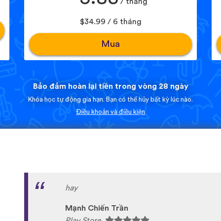
/ tháng
$34.99 / 6 tháng
Mua
Bảo đảm hoàn lại tiền trong vòng 28 ngày
Khóa học tự động gia hạn. Bạn có thể hủy bất kỳ lúc nào.
Điều khoản và điều kiện
I love this app I'm using it to learn amharic 
to memorize it because you get to play game
the word. I highly recommend this app for 