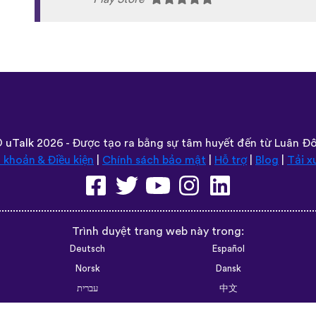
languages and I hope it helps them as much
Amesegenalehu uTalk
❤
️🤭
Latifah Sibisi
Play Store
©
uTalk
2026 - Được tạo ra bằng sự tâm huyết đến từ Luân Đ
 khoản & Điều kiện
|
Chính sách bảo mật
|
Hỗ trợ
|
Blog
|
Tải x
Trình duyệt trang web này trong:
Deutsch
Español
Norsk
Dansk