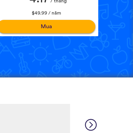
/ tháng
$49.99 / năm
Mua
and it makes it so easy for me
s and record yourself saying
people who want to learn